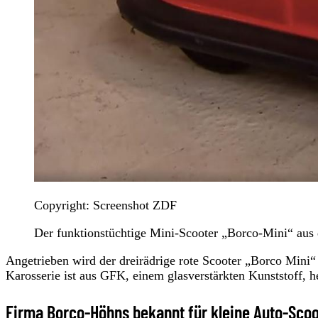
Copyright: Screenshot ZDF
Der funktionstüchtige Mini-Scooter „Borco-Mini“ aus
Angetrieben wird der dreirädrige rote Scooter „Borco Mini“ 
Karosserie ist aus GFK, einem glasverstärkten Kunststoff, h
Firma Borco-Höhns bekannt für kleine Auto-Scoo