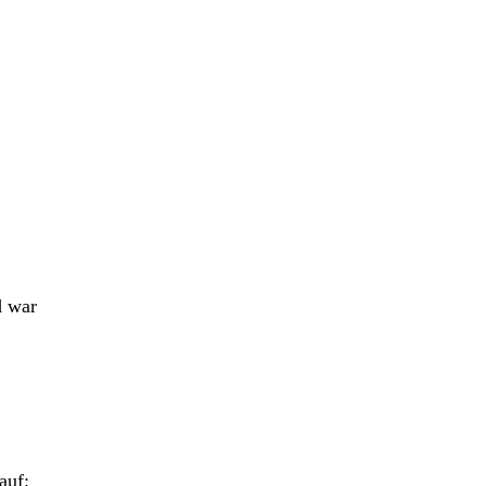
d war
auf: