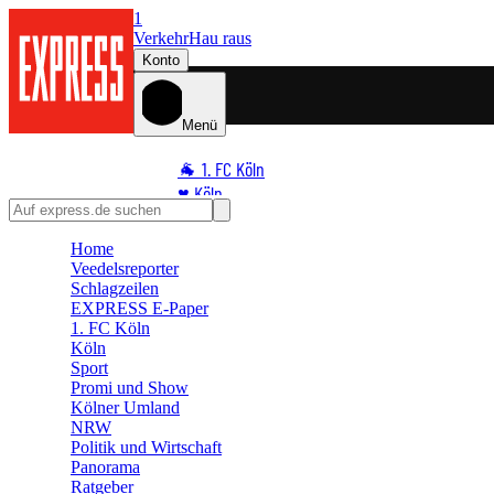
1
Verkehr
Hau raus
Konto
Menü
🐐 1. FC Köln
♥️ Köln
⭐ Promi
Home
🏆 Sport
Veedelsreporter
🛒 Shoppingwelt
Schlagzeilen
🧩 Spiele
EXPRESS E-Paper
1. FC Köln
Köln
Sport
Promi und Show
Kölner Umland
NRW
Politik und Wirtschaft
Panorama
Ratgeber