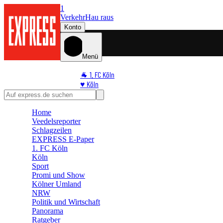
1
Verkehr
Hau raus
Konto
Menü
🐐 1. FC Köln
♥️ Köln
⭐ Promi
🏆 Sport
Home
🛒 Shoppingwelt
Veedelsreporter
🧩 Spiele
Schlagzeilen
EXPRESS E-Paper
1. FC Köln
Köln
Sport
Promi und Show
Kölner Umland
NRW
Politik und Wirtschaft
Panorama
Ratgeber