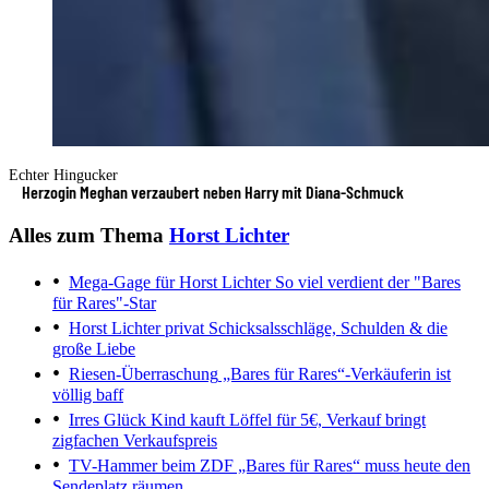
Echter Hingucker
Herzogin Meghan verzaubert neben Harry mit Diana-Schmuck
Alles zum Thema
Horst Lichter
Mega-Gage für Horst Lichter
So viel verdient der "Bares
für Rares"-Star
Horst Lichter privat
Schicksalsschläge, Schulden & die
große Liebe
Riesen-Überraschung
„Bares für Rares“-Verkäuferin ist
völlig baff
Irres Glück
Kind kauft Löffel für 5€, Verkauf bringt
zigfachen Verkaufspreis
TV-Hammer beim ZDF
„Bares für Rares“ muss heute den
Sendeplatz räumen