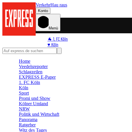
Verkehr
Hau raus
Konto
Menü
🐐 1. FC Köln
♥️ Köln
⭐ Promi
🏆 Sport
Home
🛒 Shoppingwelt
Veedelsreporter
🧩 Spiele
Schlagzeilen
EXPRESS E-Paper
1. FC Köln
Köln
Sport
Promi und Show
Kölner Umland
NRW
Politik und Wirtschaft
Panorama
Ratgeber
Witz des Tages