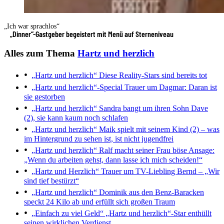
„Ich war sprachlos“
„Dinner“-Gastgeber begeistert mit Menü auf Sterneniveau
Alles zum Thema
Hartz und herzlich
„Hartz und herzlich“
Diese Reality-Stars sind bereits tot
„Hartz und herzlich“-Special
Trauer um Dagmar: Daran ist
sie gestorben
„Hartz und herzlich“
Sandra bangt um ihren Sohn Dave
(2), sie kann kaum noch schlafen
„Hartz und herzlich“
Maik spielt mit seinem Kind (2) – was
im Hintergrund zu sehen ist, ist nicht jugendfrei
„Hartz und herzlich“
Ralf macht seiner Frau böse Ansage:
„Wenn du arbeiten gehst, dann lasse ich mich scheiden!“
„Hartz und Herzlich“
Trauer um TV-Liebling Bernd – „Wir
sind tief bestürzt“
„Hartz und herzlich“
Dominik aus den Benz-Baracken
speckt 24 Kilo ab und erfüllt sich großen Traum
„Einfach zu viel Geld“
„Hartz und herzlich“-Star enthüllt
seinen wirklichen Verdienst