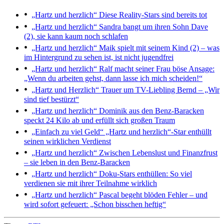
„Hartz und herzlich“
Diese Reality-Stars sind bereits tot
„Hartz und herzlich“
Sandra bangt um ihren Sohn Dave
(2), sie kann kaum noch schlafen
„Hartz und herzlich“
Maik spielt mit seinem Kind (2) – was
im Hintergrund zu sehen ist, ist nicht jugendfrei
„Hartz und herzlich“
Ralf macht seiner Frau böse Ansage:
„Wenn du arbeiten gehst, dann lasse ich mich scheiden!“
„Hartz und Herzlich“
Trauer um TV-Liebling Bernd – „Wir
sind tief bestürzt“
„Hartz und herzlich“
Dominik aus den Benz-Baracken
speckt 24 Kilo ab und erfüllt sich großen Traum
„Einfach zu viel Geld“
„Hartz und herzlich“-Star enthüllt
seinen wirklichen Verdienst
„Hartz und herzlich“
Zwischen Lebenslust und Finanzfrust
– sie leben in den Benz-Baracken
„Hartz und herzlich“
Doku-Stars enthüllen: So viel
verdienen sie mit ihrer Teilnahme wirklich
„Hartz und herzlich“
Pascal begeht blöden Fehler – und
wird sofort gefeuert: „Schon bisschen heftig“