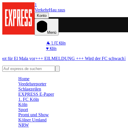
1
Verkehr
Hau raus
Konto
Menü
🐐 1. FC Köln
♥️ Köln
⭐ Promi
 vor
+++ EILMELDUNG +++
Wird der FC schwach?
BVB bereitet Al
🏆 Sport
🛒 Shoppingwelt
🧩 Spiele
Home
Veedelsreporter
Schlagzeilen
EXPRESS E-Paper
1. FC Köln
Köln
Sport
Promi und Show
Kölner Umland
NRW