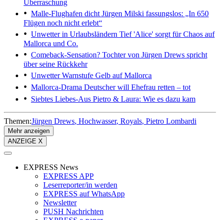
Überraschung
Malle-Flughafen dicht
Jürgen Milski fassungslos: „In 650
Flügen noch nicht erlebt“
Unwetter in Urlaubsländern
Tief 'Alice' sorgt für Chaos auf
Mallorca und Co.
Comeback-Sensation?
Tochter von Jürgen Drews spricht
über seine Rückkehr
Unwetter
Warnstufe Gelb auf Mallorca
Mallorca-Drama
Deutscher will Ehefrau retten – tot
Siebtes Liebes-Aus
Pietro & Laura: Wie es dazu kam
Themen:
Jürgen Drews
Hochwasser
Royals
Pietro Lombardi
Mehr anzeigen
ANZEIGE X
EXPRESS News
EXPRESS APP
Leserreporter/in werden
EXPRESS auf WhatsApp
Newsletter
PUSH Nachrichten