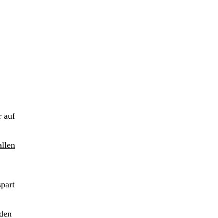
r auf
llen
spart
 den