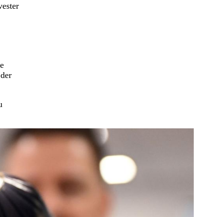
vester
te
 der
u