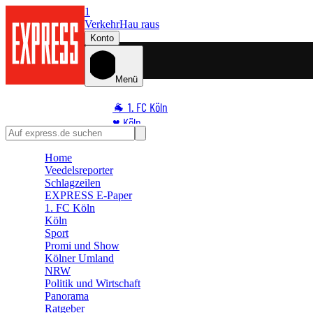
1
Verkehr
Hau raus
Konto
Menü
🐐 1. FC Köln
♥️ Köln
⭐ Promi
Home
🏆 Sport
Veedelsreporter
🛒 Shoppingwelt
Schlagzeilen
🧩 Spiele
EXPRESS E-Paper
1. FC Köln
Köln
Sport
Promi und Show
Kölner Umland
NRW
Politik und Wirtschaft
Panorama
Ratgeber