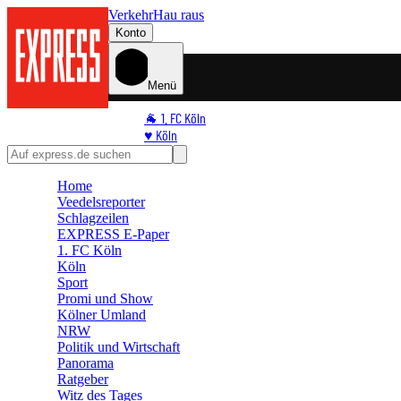
Verkehr
Hau raus
Konto
Menü
🐐 1. FC Köln
♥️ Köln
⭐ Promi
🏆 Sport
Home
🛒 Shoppingwelt
Veedelsreporter
🧩 Spiele
Schlagzeilen
EXPRESS E-Paper
1. FC Köln
Köln
Sport
Promi und Show
Kölner Umland
NRW
Politik und Wirtschaft
Panorama
Ratgeber
Witz des Tages