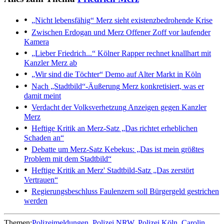
„Nicht lebensfähig“
Merz sieht existenzbedrohende Krise
Zwischen Erdogan und Merz
Offener Zoff vor laufender
Kamera
„Lieber Friedrich...“
Kölner Rapper rechnet knallhart mit
Kanzler Merz ab
„Wir sind die Töchter“
Demo auf Alter Markt in Köln
Nach „Stadtbild“-Äußerung
Merz konkretisiert, was er
damit meint
Verdacht der Volksverhetzung
Anzeigen gegen Kanzler
Merz
Heftige Kritik an Merz-Satz
„Das richtet erheblichen
Schaden an“
Debatte um Merz-Satz
Kebekus: „Das ist mein größtes
Problem mit dem Stadtbild“
Heftige Kritik an Merz' Stadtbild-Satz
„Das zerstört
Vertrauen“
Regierungsbeschluss
Faulenzern soll Bürgergeld gestrichen
werden
Themen:
Polizeimeldungen
Polizei NRW
Polizei Köln
Carolin