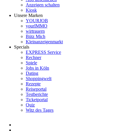
Anzeigen schalten
Kiosk
Unsere Marken
YOURJOB
yourIMMO
wirtrauern
Bütz Mich
Kleinanzeigenmarkt
Specials
EXPRESS Service
Rechner
Spiele
Jobs in Köln
Dating
Shoppingwelt
Rezepte
Reiseportal
Testberichte
Ticketportal
Quiz
Witz des Tages