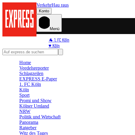
Verkehr
Hau raus
Konto
Menü
🐐 1. FC Köln
♥️ Köln
⭐ Promi
🏆 Sport
Home
🛒 Shoppingwelt
Veedelsreporter
🧩 Spiele
Schlagzeilen
EXPRESS E-Paper
1. FC Köln
Köln
Sport
Promi und Show
Kölner Umland
NRW
Politik und Wirtschaft
Panorama
Ratgeber
Witz des Tages