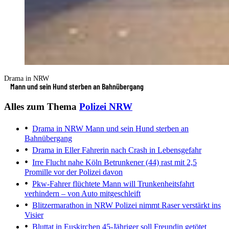
Drama in NRW
Mann und sein Hund sterben an Bahnübergang
Alles zum Thema
Polizei NRW
Drama in NRW
Mann und sein Hund sterben an
Bahnübergang
Drama in Eller
Fahrerin nach Crash in Lebensgefahr
Irre Flucht nahe Köln
Betrunkener (44) rast mit 2,5
Promille vor der Polizei davon
Pkw-Fahrer flüchtete
Mann will Trunkenheitsfahrt
verhindern – von Auto mitgeschleift
Blitzermarathon in NRW
Polizei nimmt Raser verstärkt ins
Visier
Bluttat in Euskirchen
45-Jähriger soll Freundin getötet