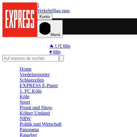
1
Verkehr
Hau raus
Konto
Menü
🐐 1. FC Köln
♥️ Köln
⭐ Promi
🏆 Sport
Home
🛒 Shoppingwelt
Veedelsreporter
🧩 Spiele
Schlagzeilen
EXPRESS E-Paper
1. FC Köln
Köln
Sport
Promi und Show
Kölner Umland
NRW
Politik und Wirtschaft
Panorama
Ratgeber