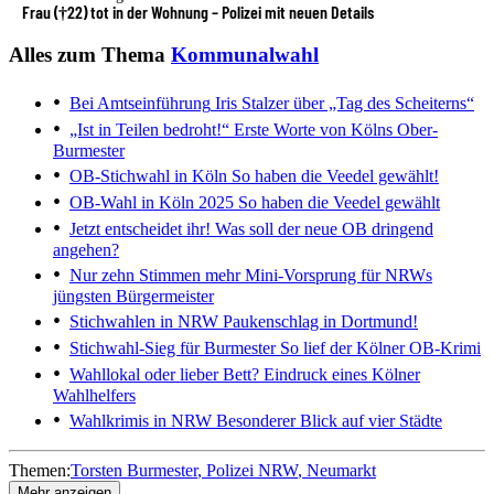
Frau (†22) tot in der Wohnung – Polizei mit neuen Details
Alles zum Thema
Kommunalwahl
Bei Amtseinführung
Iris Stalzer über „Tag des Scheiterns“
„Ist in Teilen bedroht!“
Erste Worte von Kölns Ober-
Burmester
OB-Stichwahl in Köln
So haben die Veedel gewählt!
OB-Wahl in Köln 2025
So haben die Veedel gewählt
Jetzt entscheidet ihr!
Was soll der neue OB dringend
angehen?
Nur zehn Stimmen mehr
Mini-Vorsprung für NRWs
jüngsten Bürgermeister
Stichwahlen in NRW
Paukenschlag in Dortmund!
Stichwahl-Sieg für Burmester
So lief der Kölner OB-Krimi
Wahllokal oder lieber Bett?
Eindruck eines Kölner
Wahlhelfers
Wahlkrimis in NRW
Besonderer Blick auf vier Städte
Themen:
Torsten Burmester
Polizei NRW
Neumarkt
Mehr anzeigen