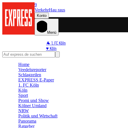
9
Verkehr
Hau raus
Konto
Menü
🐐 1. FC Köln
♥️ Köln
⭐ Promi
🏆 Sport
Home
🛒 Shoppingwelt
Veedelsreporter
🧩 Spiele
Schlagzeilen
EXPRESS E-Paper
1. FC Köln
Köln
Sport
Promi und Show
Kölner Umland
NRW
Politik und Wirtschaft
Panorama
Ratgeber