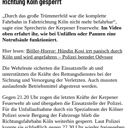
Richtung Köln gesperrt
„Durch das große Trümmerfeld war die komplette
Fahrbahn in Fahrtrichtung Köln nicht mehr befahrbar“,
sagte eine Sprecherin der Kerpener Feuerwehr.
Im Video
oben erfahrt ihr, wie bei Unfällen oder Pannen eine
Notrufsäule funktioniert.
Hier lesen:
Böller-Horror: Hündin Kosi irrt panisch durch
Köln und wird angefahren – Polizei beendet Odyssee
Die Wehrleute sicherten die Einsatzstelle ab und
unterstützten die Kräfte des Rettungsdienstes bei der
Sichtung und Versorgung der Verletzten. Auch mussten
auslaufende Betriebsmittel abgestreut werden.
Gegen 21.20 Uhr zogen die letzten Kräfte der Kerpener
Feuerwehr ab und übergaben die Einsatzstelle der Polizei.
Für die Unfallaufnahme durch ein Spezialteam der Kölner
Polizei sowie Bergung der Fahrzeuge blieb die
Richtungsfahrbahn Köln weiterhin gesperrt. Laut Polizei
konnte sie schließlich gegen 22.30 Uhr wieder freigegeben