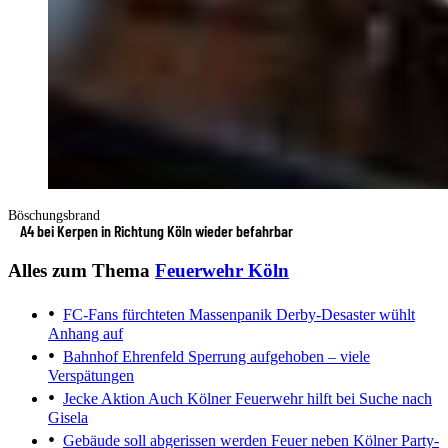
Böschungsbrand
A4 bei Kerpen in Richtung Köln wieder befahrbar
Alles zum Thema
Feuerwehr Köln
FC-Fans fürchteten Massenpanik
Derby-Desaster wühlt
Anhang auf
Bahnhof Ehrenfeld
Sperrung aufgehoben – viele
Verspätungen
Jecke Aktion
Auch Kölner Feuerwehr hilft bei Suche nach
Gisela
Gebäude soll abgerissen werden
Feuer neben Kölner Party-