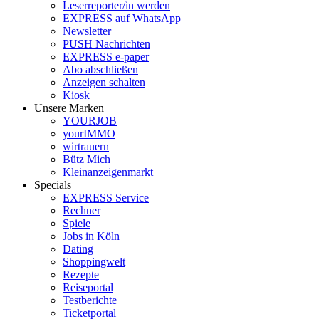
Leserreporter/in werden
EXPRESS auf WhatsApp
Newsletter
PUSH Nachrichten
EXPRESS e-paper
Abo abschließen
Anzeigen schalten
Kiosk
Unsere Marken
YOURJOB
yourIMMO
wirtrauern
Bütz Mich
Kleinanzeigenmarkt
Specials
EXPRESS Service
Rechner
Spiele
Jobs in Köln
Dating
Shoppingwelt
Rezepte
Reiseportal
Testberichte
Ticketportal