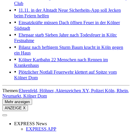
Club
11.11. in der Altstadt
Neue Sicherheits-App soll Jecken
beim Feiern helfen
Einsatzkräfte müssen Dach öffnen
Feuer in der Kölner
Südstadt
Ehepaar starb
Sieben Jahre nach Todesfeuer in Köln:
Festnahme
Bilanz nach heftigem Sturm
Baum kracht in Köln gegen
ein Haus
Kölner Kartbahn
22 Menschen nach Rennen im
Krankenhaus
Plötzlicher Notfall
Feuerwehr klettert auf Spitze vom
Kölner Dom
Themen:
Ehrenfeld
Höhner
Aktenzeichen XY
Polizei Köln
Rhein
Neumarkt
Kölner Dom
Mehr anzeigen
ANZEIGE X
EXPRESS News
EXPRESS APP