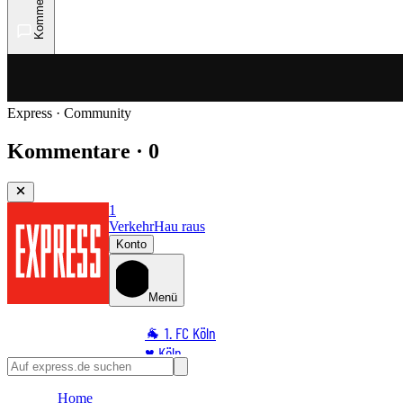
Kommentare
Express · Community
Kommentare · 0
1
Verkehr
Hau raus
Konto
Menü
🐐 1. FC Köln
♥️ Köln
⭐ Promi
Home
🏆 Sport