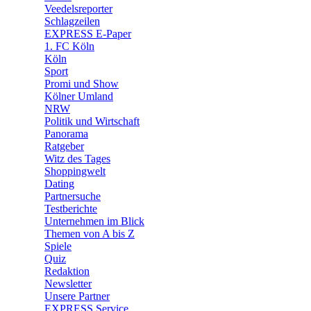
Veedelsreporter
🛒 Shoppingwelt
Schlagzeilen
🧩 Spiele
EXPRESS E-Paper
1. FC Köln
Köln
Sport
Promi und Show
Kölner Umland
NRW
Politik und Wirtschaft
Panorama
Ratgeber
Witz des Tages
Shoppingwelt
Dating
Partnersuche
Testberichte
Unternehmen im Blick
Themen von A bis Z
Spiele
Quiz
Redaktion
Newsletter
Unsere Partner
EXPRESS Service