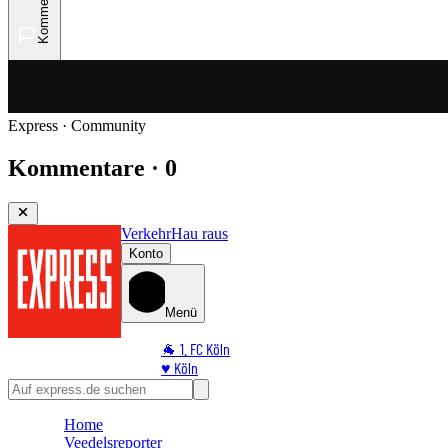
Kommentare
Express · Community
Kommentare · 0
Verkehr
Hau raus
Konto
Menü
🐐 1. FC Köln
♥️ Köln
⭐ Promi
🏆 Sport
Home
🛒 Shoppingwelt
Veedelsreporter