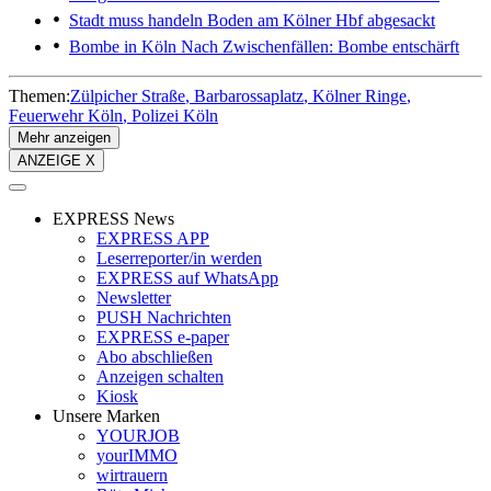
Stadt muss handeln
Boden am Kölner Hbf abgesackt
Bombe in Köln
Nach Zwischenfällen: Bombe entschärft
Themen:
Zülpicher Straße
Barbarossaplatz
Kölner Ringe
Feuerwehr Köln
Polizei Köln
Mehr anzeigen
ANZEIGE X
EXPRESS News
EXPRESS APP
Leserreporter/in werden
EXPRESS auf WhatsApp
Newsletter
PUSH Nachrichten
EXPRESS e-paper
Abo abschließen
Anzeigen schalten
Kiosk
Unsere Marken
YOURJOB
yourIMMO
wirtrauern