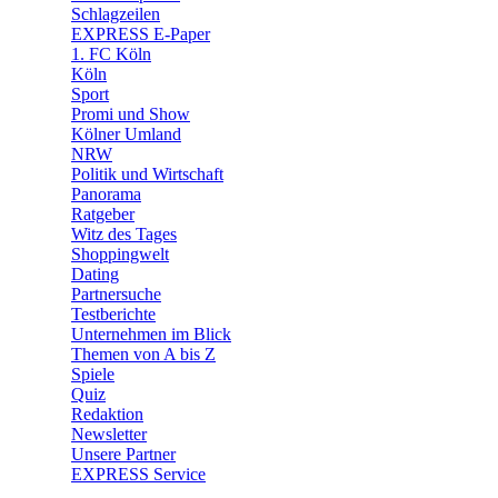
🧩 Spiele
Schlagzeilen
EXPRESS E-Paper
1. FC Köln
Köln
Sport
Promi und Show
Kölner Umland
NRW
Politik und Wirtschaft
Panorama
Ratgeber
Witz des Tages
Shoppingwelt
Dating
Partnersuche
Testberichte
Unternehmen im Blick
Themen von A bis Z
Spiele
Quiz
Redaktion
Newsletter
Unsere Partner
EXPRESS Service