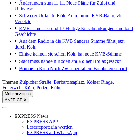
Änderungen zum 11.11.
Neue Pläne für Zülpi und
Uniwiese
Schwerer Unfall in Köln
Auto rammt KVB-Bahn, vier
Verletzte
KVB-Linien 16 und 17
Heftige Einschränkungen sind bald
Geschichte
Aus dem Radio in die KVB
Sandras Stimme führt jetzt
durch Köln
Einige kennen sie schon
Köln hat neue KVB-Stimme
Stadt muss handeln
Boden am Kölner Hbf abgesackt
Bombe in Köln
Nach Zwischenfällen: Bombe entschärft
Themen:
Zülpicher Straße
Barbarossaplatz
Kölner Ringe
Feuerwehr Köln
Polizei Köln
Mehr anzeigen
ANZEIGE X
EXPRESS News
EXPRESS APP
Leserreporter/in werden
EXPRESS auf WhatsApp