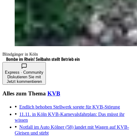
Blindgänger in Köln
Bombe im Rhein! Seilbahn stellt Betrieb ein
Express · Community
Diskutieren Sie mit
Jetzt kommentieren
Alles zum Thema
KVB
Endlich behoben
Stellwerk sorgte für KVB-Störung
11.11. in Köln
KVB-Karnevalsfahrplan: Das müsst ihr
wissen
Notfall im Auto
Kölner (58) landet mit Wagen auf KVB-
Gleisen und stirbt