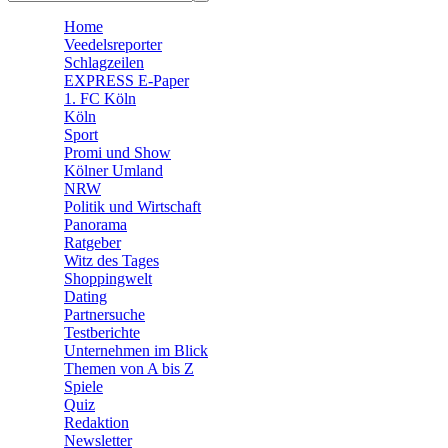
🧩 Spiele
Home
Veedelsreporter
Schlagzeilen
EXPRESS E-Paper
1. FC Köln
Köln
Sport
Promi und Show
Kölner Umland
NRW
Politik und Wirtschaft
Panorama
Ratgeber
Witz des Tages
Shoppingwelt
Dating
Partnersuche
Testberichte
Unternehmen im Blick
Themen von A bis Z
Spiele
Quiz
Redaktion
Newsletter