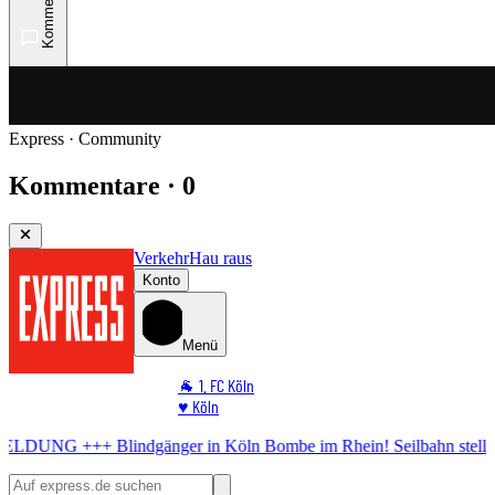
Kommentare
Express · Community
Kommentare · 0
Verkehr
Hau raus
Konto
Menü
🐐 1. FC Köln
♥️ Köln
⭐ Promi
indgänger in Köln
Bombe im Rhein! Seilbahn stellt Betrieb ein
+++ E
🏆 Sport
🛒 Shoppingwelt