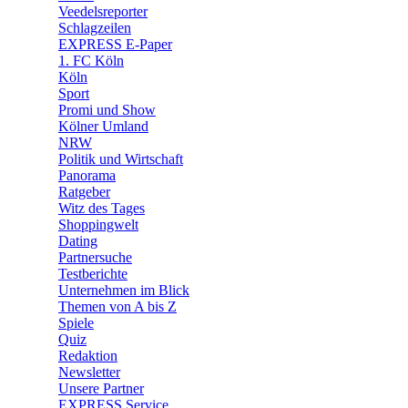
🛒 Shoppingwelt
Veedelsreporter
🧩 Spiele
Schlagzeilen
EXPRESS E-Paper
1. FC Köln
Köln
Sport
Promi und Show
Kölner Umland
NRW
Politik und Wirtschaft
Panorama
Ratgeber
Witz des Tages
Shoppingwelt
Dating
Partnersuche
Testberichte
Unternehmen im Blick
Themen von A bis Z
Spiele
Quiz
Redaktion
Newsletter
Unsere Partner
EXPRESS Service