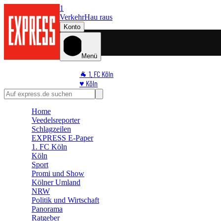
1
Verkehr
Hau raus
Konto
Menü
🐐 1. FC Köln
♥️ Köln
⭐ Promi
🏆 Sport
Home
🛒 Shoppingwelt
Veedelsreporter
🧩 Spiele
Schlagzeilen
EXPRESS E-Paper
1. FC Köln
Köln
Sport
Promi und Show
Kölner Umland
NRW
Politik und Wirtschaft
Panorama
Ratgeber