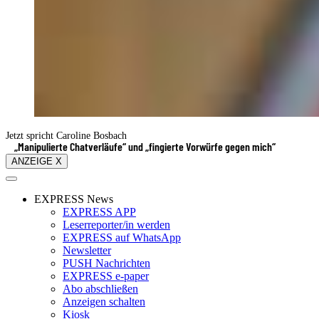
Jetzt spricht Caroline Bosbach
„Manipulierte Chatverläufe“ und „fingierte Vorwürfe gegen mich“
ANZEIGE X
EXPRESS News
EXPRESS APP
Leserreporter/in werden
EXPRESS auf WhatsApp
Newsletter
PUSH Nachrichten
EXPRESS e-paper
Abo abschließen
Anzeigen schalten
Kiosk