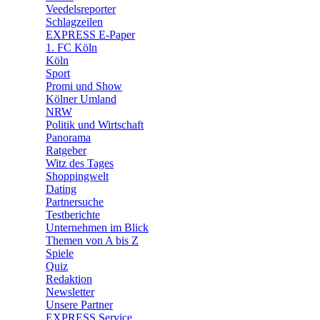
Veedelsreporter
🛒 Shoppingwelt
Schlagzeilen
🧩 Spiele
EXPRESS E-Paper
1. FC Köln
Köln
Sport
Promi und Show
Kölner Umland
NRW
Politik und Wirtschaft
Panorama
Ratgeber
Witz des Tages
Shoppingwelt
Dating
Partnersuche
Testberichte
Unternehmen im Blick
Themen von A bis Z
Spiele
Quiz
Redaktion
Newsletter
Unsere Partner
EXPRESS Service