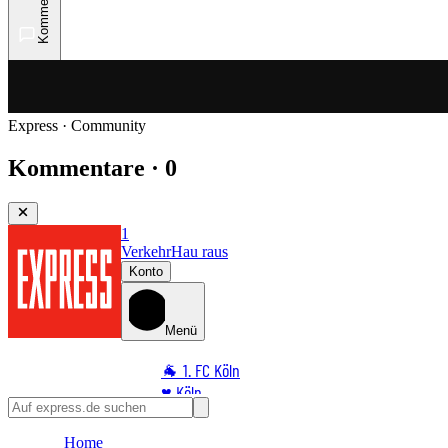
Kommentare
Express · Community
Kommentare · 0
1
Verkehr
Hau raus
Konto
Menü
🐐 1. FC Köln
♥️ Köln
⭐ Promi
Home
🏆 Sport