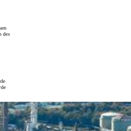
 am
n des
.
rde
rde