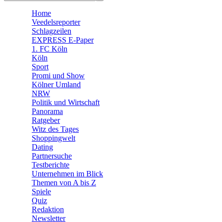
🛒 Shoppingwelt
Home
🧩 Spiele
Veedelsreporter
Schlagzeilen
EXPRESS E-Paper
1. FC Köln
Köln
Sport
Promi und Show
Kölner Umland
NRW
Politik und Wirtschaft
Panorama
Ratgeber
Witz des Tages
Shoppingwelt
Dating
Partnersuche
Testberichte
Unternehmen im Blick
Themen von A bis Z
Spiele
Quiz
Redaktion
Newsletter