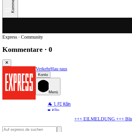
Kommentare
Express · Community
Kommentare · 0
Verkehr
Hau raus
Konto
Menü
🐐 1. FC Köln
♥️ Köln
⭐ Promi
NG +++
Blindgänger in Köln
Bombe im Rhein! RTL liegt im Evakuier
🏆 Sport