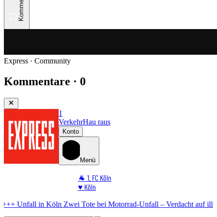
Kommentare
Express · Community
Kommentare · 0
1
Verkehr
Hau raus
Konto
Menü
🐐 1. FC Köln
♥️ Köln
⭐ Promi
ln
Zwei Tote bei Motorrad-Unfall – Verdacht auf illegales Rennen
+++ 
🏆 Sport