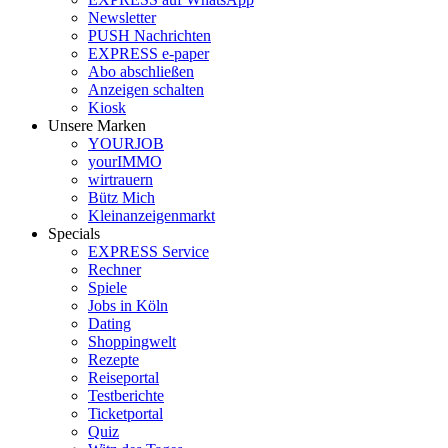
Newsletter
PUSH Nachrichten
EXPRESS e-paper
Abo abschließen
Anzeigen schalten
Kiosk
Unsere Marken
YOURJOB
yourIMMO
wirtrauern
Bütz Mich
Kleinanzeigenmarkt
Specials
EXPRESS Service
Rechner
Spiele
Jobs in Köln
Dating
Shoppingwelt
Rezepte
Reiseportal
Testberichte
Ticketportal
Quiz