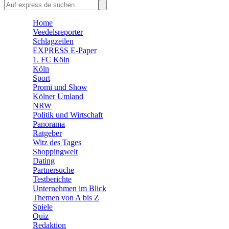
🛒 Shoppingwelt
🧩 Spiele
Home
Veedelsreporter
Schlagzeilen
EXPRESS E-Paper
1. FC Köln
Köln
Sport
Promi und Show
Kölner Umland
NRW
Politik und Wirtschaft
Panorama
Ratgeber
Witz des Tages
Shoppingwelt
Dating
Partnersuche
Testberichte
Unternehmen im Blick
Themen von A bis Z
Spiele
Quiz
Redaktion