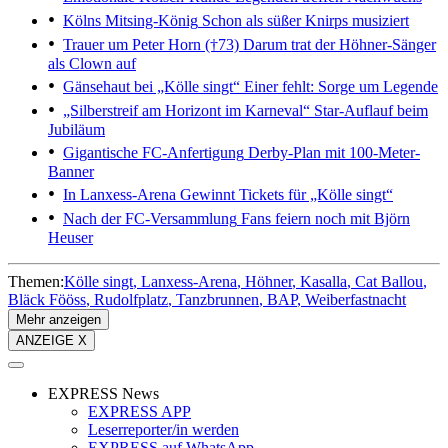
Kölns Mitsing-König
Schon als süßer Knirps musiziert
Trauer um Peter Horn (†73)
Darum trat der Höhner-Sänger
als Clown auf
Gänsehaut bei „Kölle singt“
Einer fehlt: Sorge um Legende
„Silberstreif am Horizont im Karneval“
Star-Auflauf beim
Jubiläum
Gigantische FC-Anfertigung
Derby-Plan mit 100-Meter-
Banner
In Lanxess-Arena
Gewinnt Tickets für „Kölle singt“
Nach der FC-Versammlung
Fans feiern noch mit Björn
Heuser
Themen:
Kölle singt
Lanxess-Arena
Höhner
Kasalla
Cat Ballou
Bläck Fööss
Rudolfplatz
Tanzbrunnen
BAP
Weiberfastnacht
Mehr anzeigen
ANZEIGE X
EXPRESS News
EXPRESS APP
Leserreporter/in werden
EXPRESS auf WhatsApp