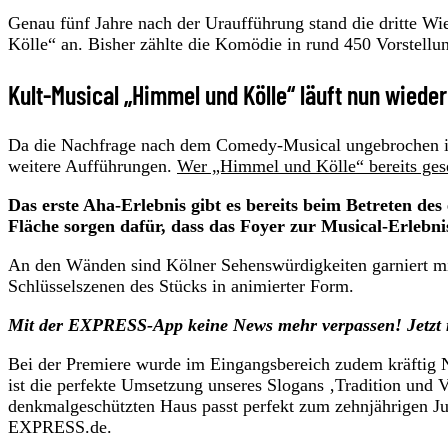
Genau fünf Jahre nach der Uraufführung stand die dritte 
Kölle“ an. Bisher zählte die Komödie in rund 450 Vorstellu
Kult-Musical „Himmel und Kölle“ läuft nun wiede
Da die Nachfrage nach dem Comedy-Musical ungebrochen ist
weitere Aufführungen.
Wer „Himmel und Kölle“ bereits gese
Das erste Aha-Erlebnis gibt es bereits beim Betreten d
Fläche sorgen dafür, dass das Foyer zur Musical-Erlebn
An den Wänden sind Kölner Sehenswürdigkeiten garniert mi
Schlüsselszenen des Stücks in animierter Form.
Mit der EXPRESS-App keine News mehr verpassen! Jetzt 
Bei der Premiere wurde im Eingangsbereich zudem kräftig Ne
ist die perfekte Umsetzung unseres Slogans ‚Tradition und V
denkmalgeschützten Haus passt perfekt zum zehnjährigen J
EXPRESS.de.