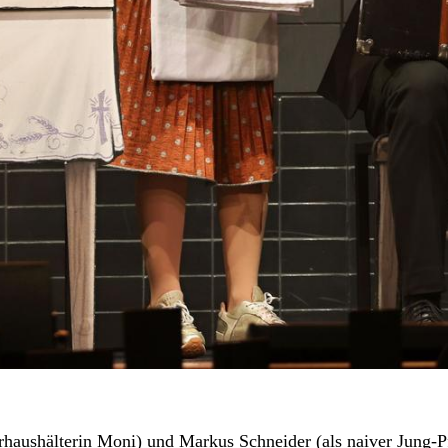
arrhaushälterin Moni) und Markus Schneider (als naiver Jung