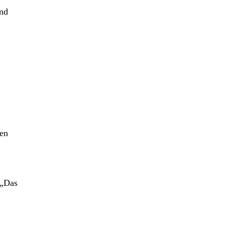
und
nen
 „Das