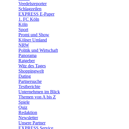
Veedelsreporter
🛒 Shoppingwelt
Schlagzeilen
🧩 Spiele
EXPRESS E-Paper
1. FC Köln
Köln
Sport
Promi und Show
Kölner Umland
NRW
Politik und Wirtschaft
Panorama
Ratgeber
Witz des Tages
Shoppingwelt
Dating
Partnersuche
Testberichte
Unternehmen im Blick
Themen von A bis Z
Spiele
Quiz
Redaktion
Newsletter
Unsere Partner
EXPRESS Service