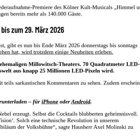
Wiederaufnahme-Premiere des Kölner Kult-Musicals „Himmel 
ngen bereits mehr als 140.000 Gäste.
r bis zum 29. März 2026
, gibt es nun bis Ende März 2026 donnerstags bis sonntags
hen hat, wird trotzdem einige Neuheiten erleben.
es ehemaligen Millowitsch-Theaters. 70 Quadratmeter LED-
iswelt aus knapp 25 Millionen LED-Pixeln wird.
t teils sarkastischen Kommentaren zu sehen. Zudem erschei
runterladen – für
iPhone
oder
Android
.
bel erzeugt. Selbst die Cocktails blubberten geheimnisvoll.
ision‘. Solch eine technische Revolution in unserem
ubiläum der Volksbühne“, sagte Hausherr Axel Molinski zu