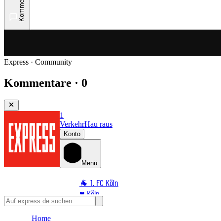
Kommentare
Express · Community
Kommentare · 0
1
Verkehr
Hau raus
Konto
Menü
🐐 1. FC Köln
♥️ Köln
⭐ Promi
Home
🏆 Sport