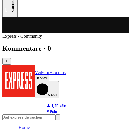
Kommentare
Express · Community
Kommentare · 0
1
Verkehr
Hau raus
Konto
Menü
🐐 1. FC Köln
♥️ Köln
⭐ Promi
🏆 Sport
Home