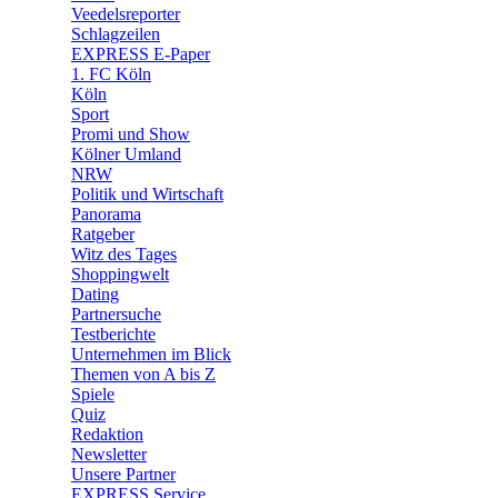
🛒 Shoppingwelt
Veedelsreporter
🧩 Spiele
Schlagzeilen
EXPRESS E-Paper
1. FC Köln
Köln
Sport
Promi und Show
Kölner Umland
NRW
Politik und Wirtschaft
Panorama
Ratgeber
Witz des Tages
Shoppingwelt
Dating
Partnersuche
Testberichte
Unternehmen im Blick
Themen von A bis Z
Spiele
Quiz
Redaktion
Newsletter
Unsere Partner
EXPRESS Service