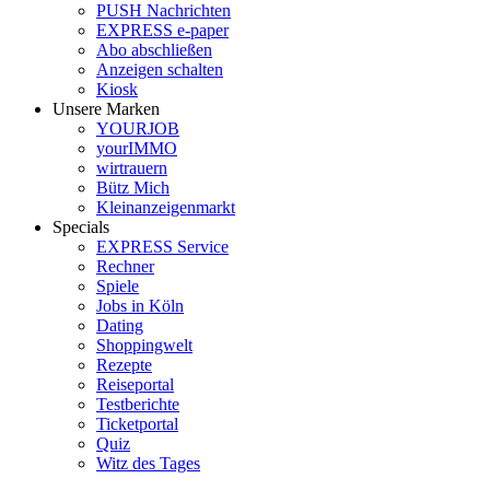
PUSH Nachrichten
EXPRESS e-paper
Abo abschließen
Anzeigen schalten
Kiosk
Unsere Marken
YOURJOB
yourIMMO
wirtrauern
Bütz Mich
Kleinanzeigenmarkt
Specials
EXPRESS Service
Rechner
Spiele
Jobs in Köln
Dating
Shoppingwelt
Rezepte
Reiseportal
Testberichte
Ticketportal
Quiz
Witz des Tages