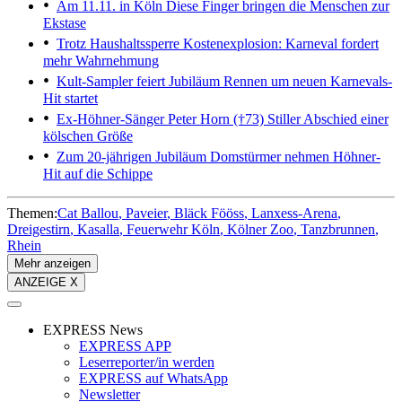
Am 11.11. in Köln
Diese Finger bringen die Menschen zur
Ekstase
Trotz Haushaltssperre
Kostenexplosion: Karneval fordert
mehr Wahrnehmung
Kult-Sampler feiert Jubiläum
Rennen um neuen Karnevals-
Hit startet
Ex-Höhner-Sänger Peter Horn (†73)
Stiller Abschied einer
kölschen Größe
Zum 20-jährigen Jubiläum
Domstürmer nehmen Höhner-
Hit auf die Schippe
Themen:
Cat Ballou
Paveier
Bläck Fööss
Lanxess-Arena
Dreigestirn
Kasalla
Feuerwehr Köln
Kölner Zoo
Tanzbrunnen
Rhein
Mehr anzeigen
ANZEIGE X
EXPRESS News
EXPRESS APP
Leserreporter/in werden
EXPRESS auf WhatsApp
Newsletter