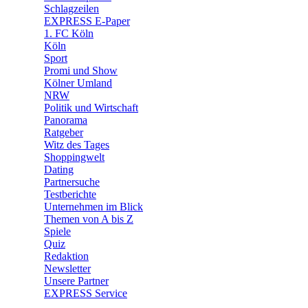
🧩 Spiele
Schlagzeilen
EXPRESS E-Paper
1. FC Köln
Köln
Sport
Promi und Show
Kölner Umland
NRW
Politik und Wirtschaft
Panorama
Ratgeber
Witz des Tages
Shoppingwelt
Dating
Partnersuche
Testberichte
Unternehmen im Blick
Themen von A bis Z
Spiele
Quiz
Redaktion
Newsletter
Unsere Partner
EXPRESS Service