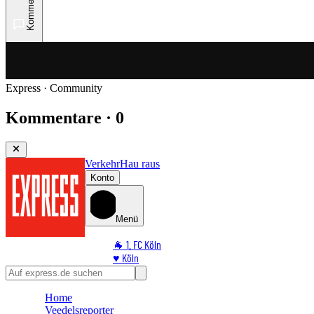
Kommentare
Express · Community
Kommentare · 0
Verkehr
Hau raus
Konto
Menü
🐐 1. FC Köln
♥️ Köln
⭐ Promi
🏆 Sport
Home
🛒 Shoppingwelt
Veedelsreporter