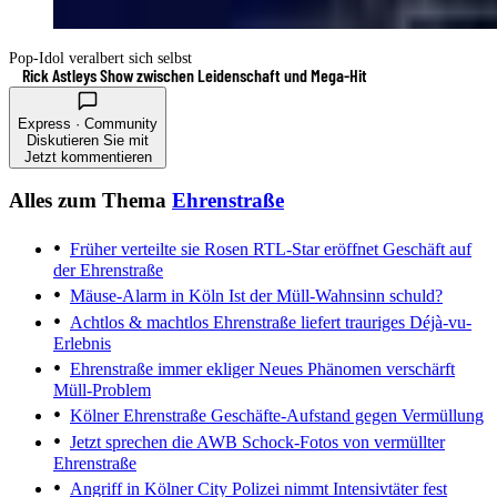
Pop-Idol veralbert sich selbst
Rick Astleys Show zwischen Leidenschaft und Mega-Hit
Express · Community
Diskutieren Sie mit
Jetzt kommentieren
Alles zum Thema
Ehrenstraße
Früher verteilte sie Rosen
RTL-Star eröffnet Geschäft auf
der Ehrenstraße
Mäuse-Alarm in Köln
Ist der Müll-Wahnsinn schuld?
Achtlos & machtlos
Ehrenstraße liefert trauriges Déjà-vu-
Erlebnis
Ehrenstraße immer ekliger
Neues Phänomen verschärft
Müll-Problem
Kölner Ehrenstraße
Geschäfte-Aufstand gegen Vermüllung
Jetzt sprechen die AWB
Schock-Fotos von vermüllter
Ehrenstraße
Angriff in Kölner City
Polizei nimmt Intensivtäter fest