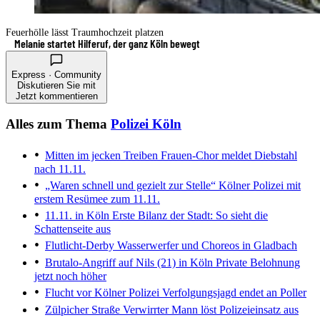
Feuerhölle lässt Traumhochzeit platzen
Melanie startet Hilferuf, der ganz Köln bewegt
Express · Community
Diskutieren Sie mit
Jetzt kommentieren
Alles zum Thema
Polizei Köln
Mitten im jecken Treiben
Frauen-Chor meldet Diebstahl
nach 11.11.
„Waren schnell und gezielt zur Stelle“
Kölner Polizei mit
erstem Resümee zum 11.11.
11.11. in Köln
Erste Bilanz der Stadt: So sieht die
Schattenseite aus
Flutlicht-Derby
Wasserwerfer und Choreos in Gladbach
Brutalo-Angriff auf Nils (21) in Köln
Private Belohnung
jetzt noch höher
Flucht vor Kölner Polizei
Verfolgungsjagd endet an Poller
Zülpicher Straße
Verwirrter Mann löst Polizeieinsatz aus