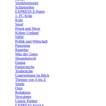
🛒 Shoppingwelt
Veedelsreporter
🧩 Spiele
Schlagzeilen
EXPRESS E-Paper
1. FC Köln
Köln
Sport
Promi und Show
Kölner Umland
NRW
Politik und Wirtschaft
Panorama
Ratgeber
Witz des Tages
Shoppingwelt
Dating
Partnersuche
Testberichte
Unternehmen im Blick
Themen von A bis Z
Spiele
Quiz
Redaktion
Newsletter
Unsere Partner
EXPRESS Service