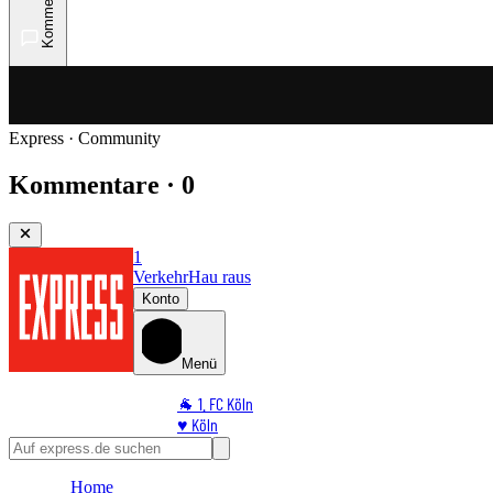
Kommentare
Express · Community
Kommentare · 0
1
Verkehr
Hau raus
Konto
Menü
🐐 1. FC Köln
♥️ Köln
⭐ Promi
🏆 Sport
Home