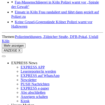
Fan-Massenschlägerei in Köln
Polizei warnt vor „Spirale
der Gewalt“
Einsatz in Köln
Frau randaliert und fährt dann gezielt auf
Polizei zu
Keine Grusel-Gegenstände
Kölner Polizei warnt vor
Halloween
Themen:
Polizeimeldungen
Zülpicher Straße
DFB-Pokal
Unfall
Köln
Mehr anzeigen
ANZEIGE X
EXPRESS News
EXPRESS APP
Leserreporter/in werden
EXPRESS auf WhatsApp
Newsletter
PUSH Nachrichten
EXPRESS e-paper
Abo abschließen
Anzeigen schalten
Kiosk