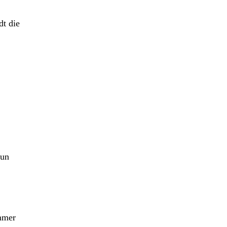
dt die
nun
mmer