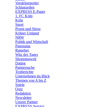
Veedelsreporter
🛒 Shoppingwelt
Schlagzeilen
🧩 Spiele
EXPRESS E-Paper
1. FC Köln
Köln
Sport
Promi und Show
Kölner Umland
NRW
Politik und Wirtschaft
Panorama
Ratgeber
Witz des Tages
Shoppingwelt
Dating
Partnersuche
Testberichte
Unternehmen im Blick
Themen von A bis Z
Spiele
Quiz
Redaktion
Newsletter
Unsere Partner
EXPRESS Service