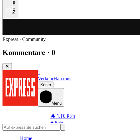
Kommentare
Express · Community
Kommentare · 0
1
Verkehr
Hau raus
Konto
Menü
🐐 1. FC Köln
♥️ Köln
⭐ Promi
Home
🏆 Sport