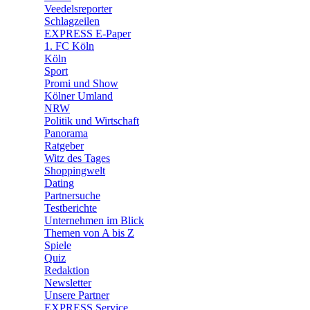
Veedelsreporter
🛒 Shoppingwelt
Schlagzeilen
🧩 Spiele
EXPRESS E-Paper
1. FC Köln
Köln
Sport
Promi und Show
Kölner Umland
NRW
Politik und Wirtschaft
Panorama
Ratgeber
Witz des Tages
Shoppingwelt
Dating
Partnersuche
Testberichte
Unternehmen im Blick
Themen von A bis Z
Spiele
Quiz
Redaktion
Newsletter
Unsere Partner
EXPRESS Service