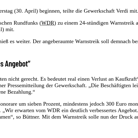
rstag (30. April) beginnen, teilte die Gewerkschaft Verdi mit
tschen Rundfunks (
WDR
) zu einem 24-stündigen Warnstreik a
l) mit.
hieß es weiter. Der angeberaumte Warnstreik soll demnach ber
es Angebot“
en nicht gerecht. Es bedeutet real einen Verlust an Kaufkraft
iner Pressemitteilung der Gewerkschaft. „Die Beschäftigten lei
sene Bezahlung.“
Honorare um sieben Prozent, mindestens jedoch 300 Euro mon
en. „Wir erwarten vom WDR ein deutlich verbessertes Angebot
mmen“, so Büttner. Mit dem Warnstreik solle nun der Druck a