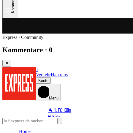
Kommentare
Express · Community
Kommentare · 0
1
Verkehr
Hau raus
Konto
Menü
🐐 1. FC Köln
♥️ Köln
⭐ Promi
Home
🏆 Sport