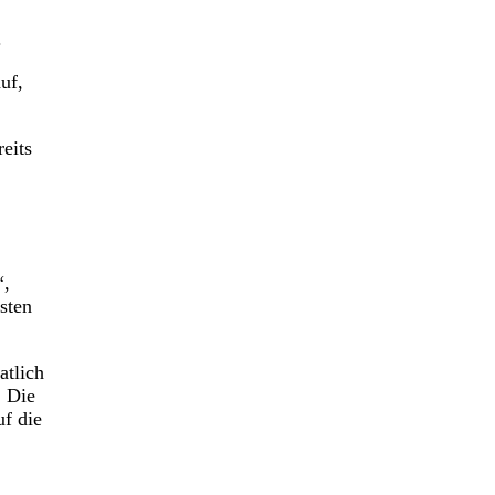
.
uf,
eits
“,
sten
atlich
. Die
uf die