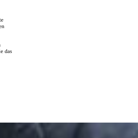
te
en
m
ie das