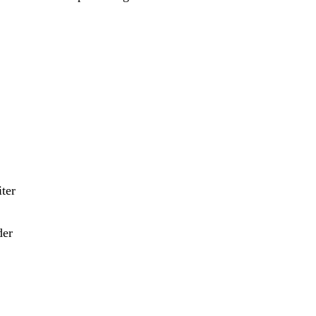
ter
der