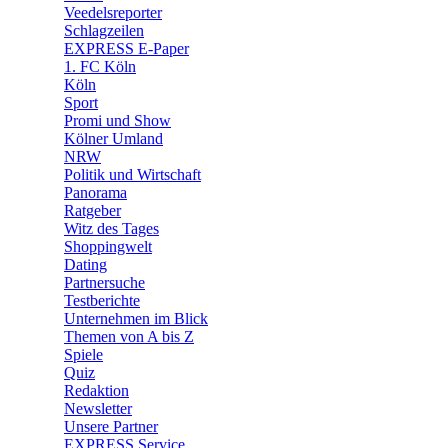
Veedelsreporter
🛒 Shoppingwelt
Schlagzeilen
🧩 Spiele
EXPRESS E-Paper
1. FC Köln
Köln
Sport
Promi und Show
Kölner Umland
NRW
Politik und Wirtschaft
Panorama
Ratgeber
Witz des Tages
Shoppingwelt
Dating
Partnersuche
Testberichte
Unternehmen im Blick
Themen von A bis Z
Spiele
Quiz
Redaktion
Newsletter
Unsere Partner
EXPRESS Service