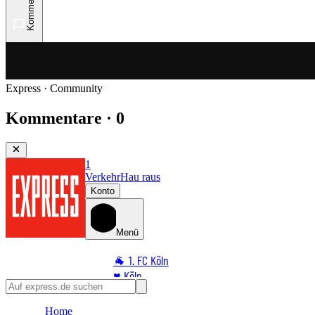
Kommentare
Express · Community
Kommentare · 0
1
Verkehr
Hau raus
Konto
Menü
🐐 1. FC Köln
♥️ Köln
⭐ Promi
Home
🏆 Sport