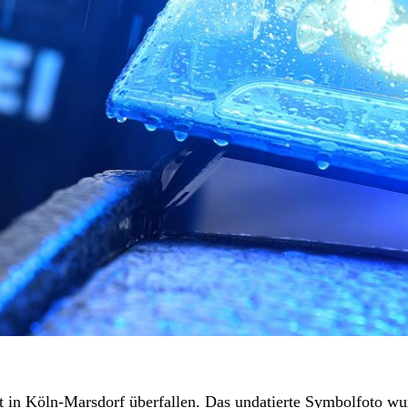
in Köln-Marsdorf überfallen. Das undatierte Symbolfoto wu