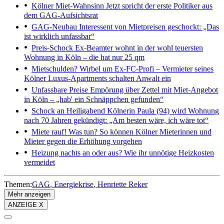
Kölner Miet-Wahnsinn
Jetzt spricht der erste Politiker aus
dem GAG-Aufsichtsrat
GAG-Neubau
Interessent von Mietpreisen geschockt: „Das
ist wirklich unfassbar“
Preis-Schock
Ex-Beamter wohnt in der wohl teuersten
Wohnung in Köln – die hat nur 25 qm
Mietschulden?
Wirbel um Ex-FC-Profi – Vermieter seines
Kölner Luxus-Apartments schalten Anwalt ein
Unfassbare Preise
Empörung über Zettel mit Miet-Angebot
in Köln – „hab' ein Schnäppchen gefunden“
Schock an Heiligabend
Kölnerin Paula (94) wird Wohnung
nach 70 Jahren gekündigt: „Am besten wäre, ich wäre tot“
Miete rauf! Was tun?
So können Kölner Mieterinnen und
Mieter gegen die Erhöhung vorgehen
Heizung nachts an oder aus?
Wie ihr unnötige Heizkosten
vermeidet
Themen:
GAG
Energiekrise
Henriette Reker
Mehr anzeigen
ANZEIGE X