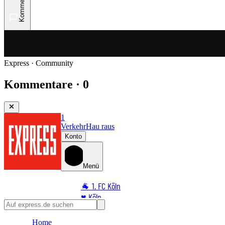
Kommentare
Express · Community
Kommentare · 0
1
Verkehr
Hau raus
Konto
Menü
🐐 1. FC Köln
♥️ Köln
⭐ Promi
Home
🏆 Sport