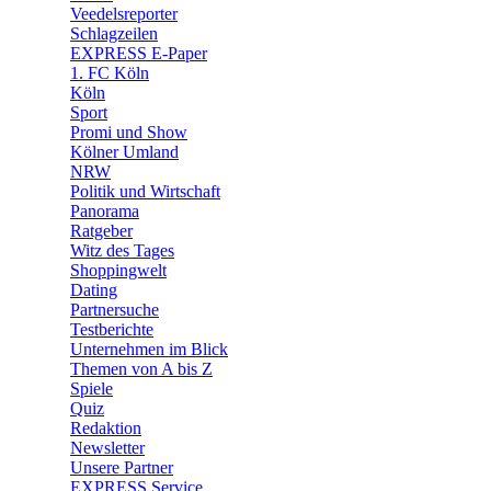
Veedelsreporter
🛒 Shoppingwelt
Schlagzeilen
🧩 Spiele
EXPRESS E-Paper
1. FC Köln
Köln
Sport
Promi und Show
Kölner Umland
NRW
Politik und Wirtschaft
Panorama
Ratgeber
Witz des Tages
Shoppingwelt
Dating
Partnersuche
Testberichte
Unternehmen im Blick
Themen von A bis Z
Spiele
Quiz
Redaktion
Newsletter
Unsere Partner
EXPRESS Service