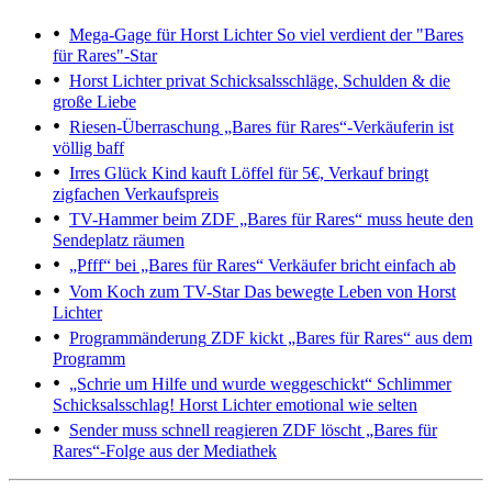
Mega-Gage für Horst Lichter
So viel verdient der "Bares
für Rares"-Star
Horst Lichter privat
Schicksalsschläge, Schulden & die
große Liebe
Riesen-Überraschung
„Bares für Rares“-Verkäuferin ist
völlig baff
Irres Glück
Kind kauft Löffel für 5€, Verkauf bringt
zigfachen Verkaufspreis
TV-Hammer beim ZDF
„Bares für Rares“ muss heute den
Sendeplatz räumen
„Pfff“ bei „Bares für Rares“
Verkäufer bricht einfach ab
Vom Koch zum TV-Star
Das bewegte Leben von Horst
Lichter
Programmänderung
ZDF kickt „Bares für Rares“ aus dem
Programm
„Schrie um Hilfe und wurde weggeschickt“
Schlimmer
Schicksalsschlag! Horst Lichter emotional wie selten
Sender muss schnell reagieren
ZDF löscht „Bares für
Rares“-Folge aus der Mediathek