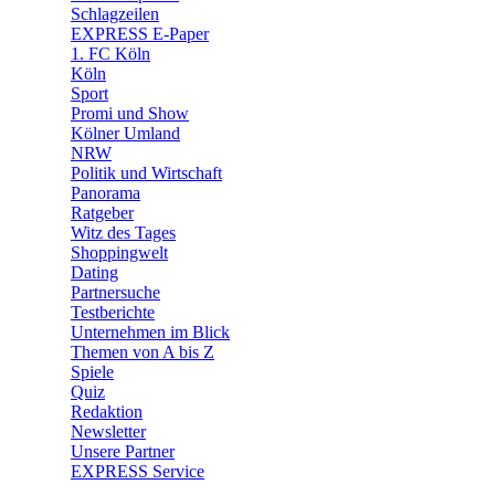
🧩 Spiele
Schlagzeilen
EXPRESS E-Paper
1. FC Köln
Köln
Sport
Promi und Show
Kölner Umland
NRW
Politik und Wirtschaft
Panorama
Ratgeber
Witz des Tages
Shoppingwelt
Dating
Partnersuche
Testberichte
Unternehmen im Blick
Themen von A bis Z
Spiele
Quiz
Redaktion
Newsletter
Unsere Partner
EXPRESS Service