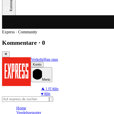
Kommentare
Express · Community
Kommentare · 0
Verkehr
Hau raus
Konto
Menü
🐐 1. FC Köln
♥️ Köln
⭐ Promi
🏆 Sport
Home
🛒 Shoppingwelt
Veedelsreporter