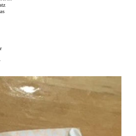
atz
das
r
r