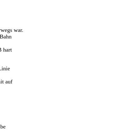
rwegs war.
r Bahn
B hart
Linie
it auf
abe