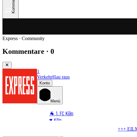
Kommentare
Express · Community
Kommentare · 0
1
Verkehr
Hau raus
Konto
Menü
🐐 1. FC Köln
♥️ Köln
⭐ Promi
+++ EILMELDUNG +++
Wird der FC schwach?
BVB bereitet 
🏆 Sport