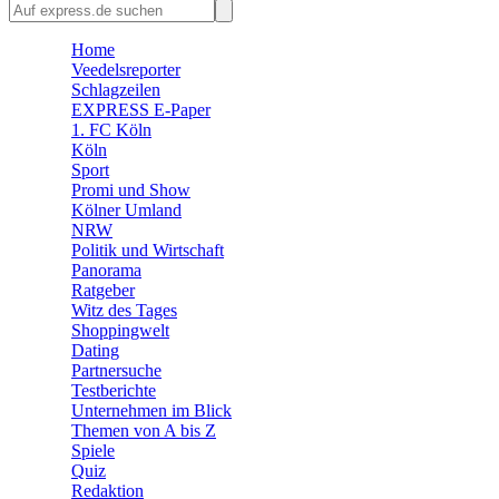
🛒 Shoppingwelt
Home
🧩 Spiele
Veedelsreporter
Schlagzeilen
EXPRESS E-Paper
1. FC Köln
Köln
Sport
Promi und Show
Kölner Umland
NRW
Politik und Wirtschaft
Panorama
Ratgeber
Witz des Tages
Shoppingwelt
Dating
Partnersuche
Testberichte
Unternehmen im Blick
Themen von A bis Z
Spiele
Quiz
Redaktion