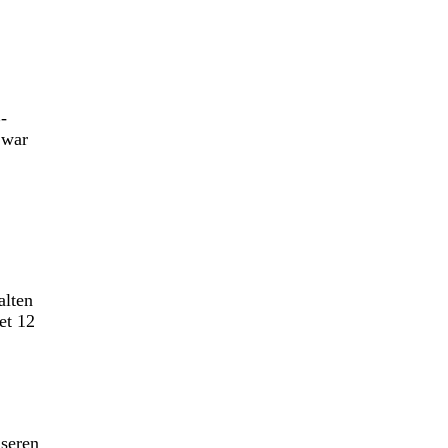
-
 war
alten
et 12
nseren