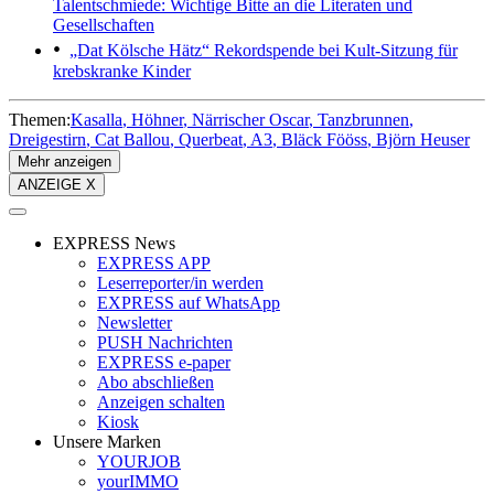
Talentschmiede: Wichtige Bitte an die Literaten und
Gesellschaften
„Dat Kölsche Hätz“
Rekordspende bei Kult-Sitzung für
krebskranke Kinder
Themen:
Kasalla
Höhner
Närrischer Oscar
Tanzbrunnen
Dreigestirn
Cat Ballou
Querbeat
A3
Bläck Fööss
Björn Heuser
Mehr anzeigen
ANZEIGE X
EXPRESS News
EXPRESS APP
Leserreporter/in werden
EXPRESS auf WhatsApp
Newsletter
PUSH Nachrichten
EXPRESS e-paper
Abo abschließen
Anzeigen schalten
Kiosk
Unsere Marken
YOURJOB
yourIMMO