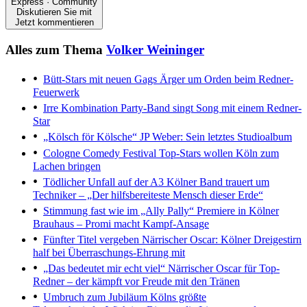
Express · Community
Diskutieren Sie mit
Jetzt kommentieren
Alles zum Thema
Volker Weininger
Bütt-Stars mit neuen Gags
Ärger um Orden beim Redner-
Feuerwerk
Irre Kombination
Party-Band singt Song mit einem Redner-
Star
„Kölsch för Kölsche“
JP Weber: Sein letztes Studioalbum
Cologne Comedy Festival
Top-Stars wollen Köln zum
Lachen bringen
Tödlicher Unfall auf der A3
Kölner Band trauert um
Techniker – „Der hilfsbereiteste Mensch dieser Erde“
Stimmung fast wie im „Ally Pally“
Premiere in Kölner
Brauhaus – Promi macht Kampf-Ansage
Fünfter Titel vergeben
Närrischer Oscar: Kölner Dreigestirn
half bei Überraschungs-Ehrung mit
„Das bedeutet mir echt viel“
Närrischer Oscar für Top-
Redner – der kämpft vor Freude mit den Tränen
Umbruch zum Jubiläum
Kölns größte