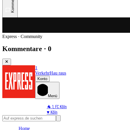
Kommentare
Express · Community
Kommentare · 0
1
Verkehr
Hau raus
Konto
Menü
🐐 1. FC Köln
♥️ Köln
⭐ Promi
🏆 Sport
Home