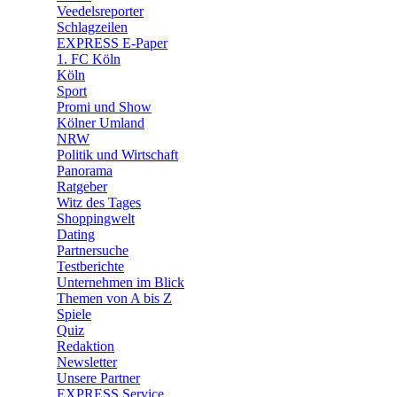
🛒 Shoppingwelt
Veedelsreporter
🧩 Spiele
Schlagzeilen
EXPRESS E-Paper
1. FC Köln
Köln
Sport
Promi und Show
Kölner Umland
NRW
Politik und Wirtschaft
Panorama
Ratgeber
Witz des Tages
Shoppingwelt
Dating
Partnersuche
Testberichte
Unternehmen im Blick
Themen von A bis Z
Spiele
Quiz
Redaktion
Newsletter
Unsere Partner
EXPRESS Service