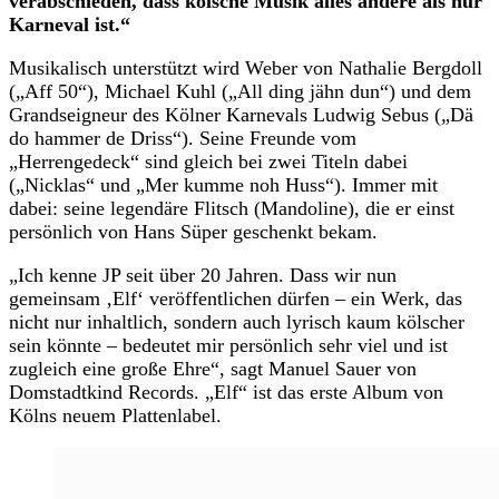
verabschieden, dass kölsche Musik alles andere als nur
Karneval ist.“
Musikalisch unterstützt wird Weber von Nathalie Bergdoll
(„Aff 50“), Michael Kuhl („All ding jähn dun“) und dem
Grandseigneur des Kölner Karnevals Ludwig Sebus („Dä
do hammer de Driss“). Seine Freunde vom
„Herrengedeck“ sind gleich bei zwei Titeln dabei
(„Nicklas“ und „Mer kumme noh Huss“). Immer mit
dabei: seine legendäre Flitsch (Mandoline), die er einst
persönlich von Hans Süper geschenkt bekam.
„Ich kenne JP seit über 20 Jahren. Dass wir nun
gemeinsam ‚Elf‘ veröffentlichen dürfen – ein Werk, das
nicht nur inhaltlich, sondern auch lyrisch kaum kölscher
sein könnte – bedeutet mir persönlich sehr viel und ist
zugleich eine große Ehre“, sagt Manuel Sauer von
Domstadtkind Records. „Elf“ ist das erste Album von
Kölns neuem Plattenlabel.