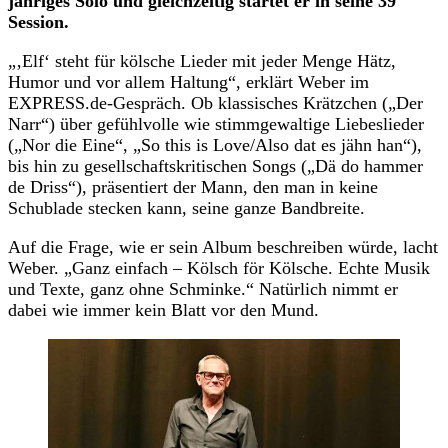
jähriges Solo und gleichzeitig startet er in seine 39
Session.
„‚Elf‘ steht für kölsche Lieder mit jeder Menge Hätz,
Humor und vor allem Haltung“, erklärt Weber im
EXPRESS.de-Gespräch. Ob klassisches Krätzchen („Der
Narr“) über gefühlvolle wie stimmgewaltige Liebeslieder
(„Nor die Eine“, „So this is Love/Also dat es jähn han“),
bis hin zu gesellschaftskritischen Songs („Dä do hammer
de Driss“), präsentiert der Mann, den man in keine
Schublade stecken kann, seine ganze Bandbreite.
Auf die Frage, wie er sein Album beschreiben würde, lacht
Weber. „Ganz einfach – Kölsch för Kölsche. Echte Musik
und Texte, ganz ohne Schminke.“ Natürlich nimmt er
dabei wie immer kein Blatt vor den Mund.