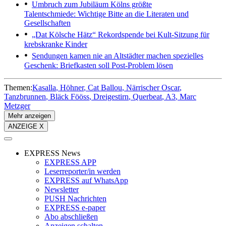
Umbruch zum Jubiläum
Kölns größte
Talentschmiede: Wichtige Bitte an die Literaten und
Gesellschaften
„Dat Kölsche Hätz“
Rekordspende bei Kult-Sitzung für
krebskranke Kinder
Sendungen kamen nie an
Altstädter machen spezielles
Geschenk: Briefkasten soll Post-Problem lösen
Themen:
Kasalla
Höhner
Cat Ballou
Närrischer Oscar
Tanzbrunnen
Bläck Fööss
Dreigestirn
Querbeat
A3
Marc
Metzger
Mehr anzeigen
ANZEIGE X
EXPRESS News
EXPRESS APP
Leserreporter/in werden
EXPRESS auf WhatsApp
Newsletter
PUSH Nachrichten
EXPRESS e-paper
Abo abschließen
Anzeigen schalten