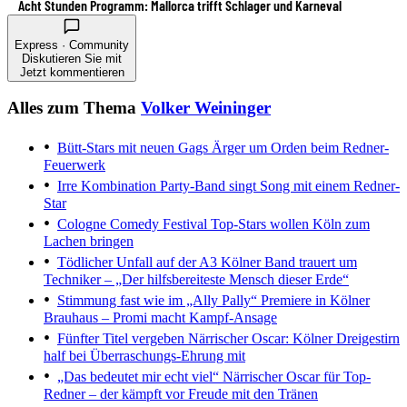
Acht Stunden Programm: Mallorca trifft Schlager und Karneval
Express · Community
Diskutieren Sie mit
Jetzt kommentieren
Alles zum Thema
Volker Weininger
Bütt-Stars mit neuen Gags
Ärger um Orden beim Redner-
Feuerwerk
Irre Kombination
Party-Band singt Song mit einem Redner-
Star
Cologne Comedy Festival
Top-Stars wollen Köln zum
Lachen bringen
Tödlicher Unfall auf der A3
Kölner Band trauert um
Techniker – „Der hilfsbereiteste Mensch dieser Erde“
Stimmung fast wie im „Ally Pally“
Premiere in Kölner
Brauhaus – Promi macht Kampf-Ansage
Fünfter Titel vergeben
Närrischer Oscar: Kölner Dreigestirn
half bei Überraschungs-Ehrung mit
„Das bedeutet mir echt viel“
Närrischer Oscar für Top-
Redner – der kämpft vor Freude mit den Tränen