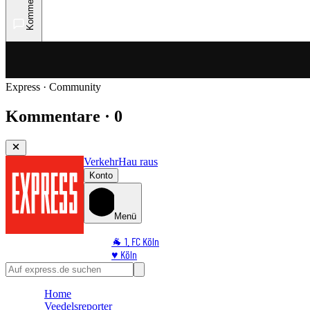
Kommentare
Express · Community
Kommentare · 0
Verkehr
Hau raus
Konto
Menü
🐐 1. FC Köln
♥️ Köln
⭐ Promi
🏆 Sport
Home
🛒 Shoppingwelt
Veedelsreporter