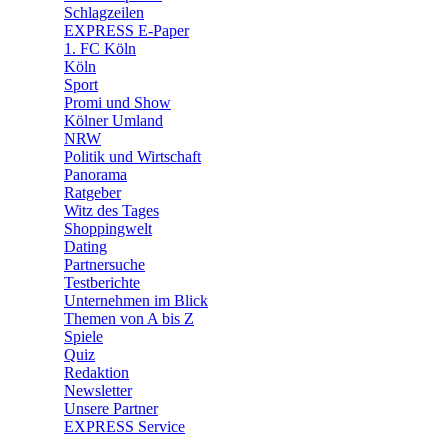
🧩 Spiele
Schlagzeilen
EXPRESS E-Paper
1. FC Köln
Köln
Sport
Promi und Show
Kölner Umland
NRW
Politik und Wirtschaft
Panorama
Ratgeber
Witz des Tages
Shoppingwelt
Dating
Partnersuche
Testberichte
Unternehmen im Blick
Themen von A bis Z
Spiele
Quiz
Redaktion
Newsletter
Unsere Partner
EXPRESS Service