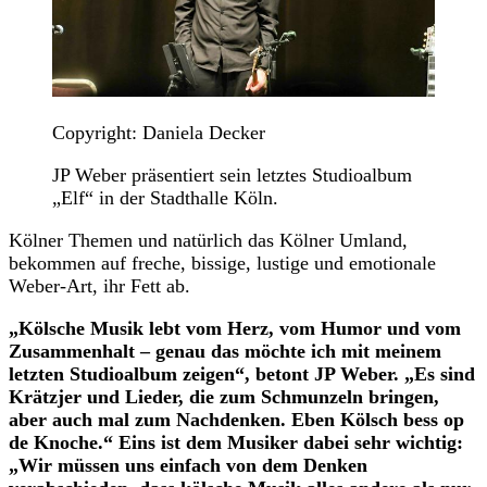
Copyright: Daniela Decker
JP Weber präsentiert sein letztes Studioalbum
„Elf“ in der Stadthalle Köln.
Kölner Themen und natürlich das Kölner Umland,
bekommen auf freche, bissige, lustige und emotionale
Weber-Art, ihr Fett ab.
„Kölsche Musik lebt vom Herz, vom Humor und vom
Zusammenhalt – genau das möchte ich mit meinem
letzten Studioalbum zeigen“, betont JP Weber. „Es sind
Krätzjer und Lieder, die zum Schmunzeln bringen,
aber auch mal zum Nachdenken. Eben Kölsch bess op
de Knoche.“ Eins ist dem Musiker dabei sehr wichtig:
„Wir müssen uns einfach von dem Denken