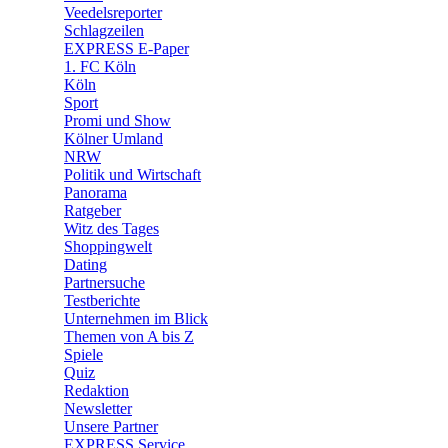
Veedelsreporter
🛒 Shoppingwelt
Schlagzeilen
🧩 Spiele
EXPRESS E-Paper
1. FC Köln
Köln
Sport
Promi und Show
Kölner Umland
NRW
Politik und Wirtschaft
Panorama
Ratgeber
Witz des Tages
Shoppingwelt
Dating
Partnersuche
Testberichte
Unternehmen im Blick
Themen von A bis Z
Spiele
Quiz
Redaktion
Newsletter
Unsere Partner
EXPRESS Service