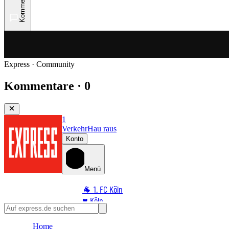
Kommentare
Express · Community
Kommentare · 0
1
Verkehr
Hau raus
Konto
Menü
🐐 1. FC Köln
♥️ Köln
⭐ Promi
Home
🏆 Sport