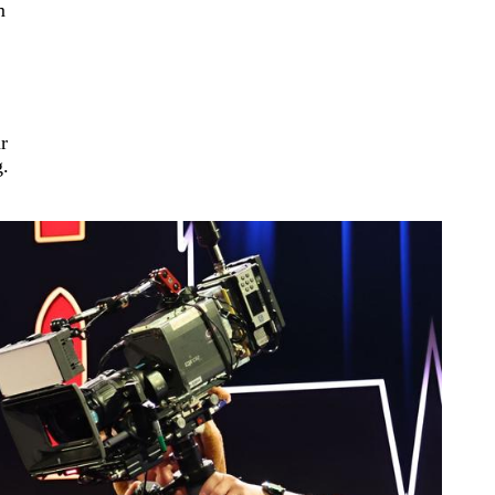
m
r
g.