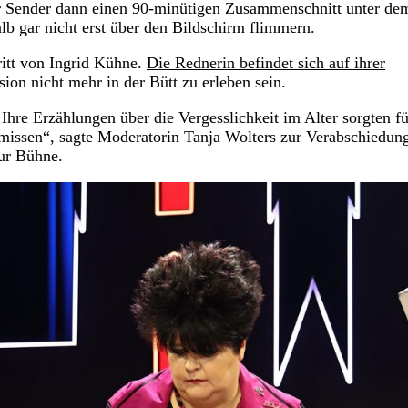
 Sender dann einen 90-minütigen Zusammenschnitt unter de
b gar nicht erst über den Bildschirm flimmern.
itt von Ingrid Kühne.
Die Rednerin befindet sich auf ihrer
ion nicht mehr in der Bütt zu erleben sein.
 Ihre Erzählungen über die Vergesslichkeit im Alter sorgten fü
missen“, sagte Moderatorin Tanja Wolters zur Verabschiedun
ur Bühne.