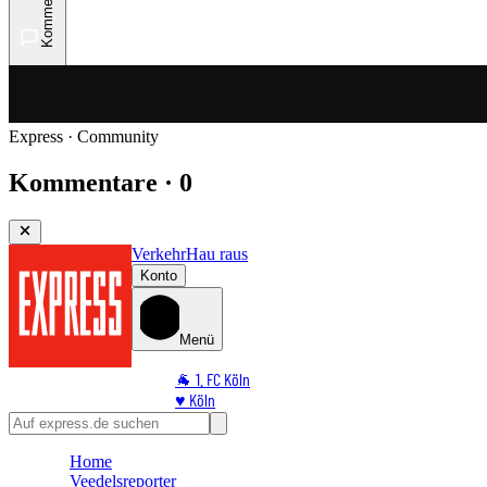
Kommentare
Express · Community
Kommentare · 0
Verkehr
Hau raus
Konto
Menü
🐐 1. FC Köln
♥️ Köln
⭐ Promi
🏆 Sport
Home
🛒 Shoppingwelt
Veedelsreporter