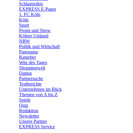
🧩 Spiele
Schlagzeilen
EXPRESS E-Paper
1. FC Köln
Köln
Sport
Promi und Show
Kölner Umland
NRW
Politik und Wirtschaft
Panorama
Ratgeber
Witz des Tages
Shoppingwelt
Dating
Partnersuche
Testberichte
Unternehmen im Blick
Themen von A bis Z
Spiele
Quiz
Redaktion
Newsletter
Unsere Partner
EXPRESS Service