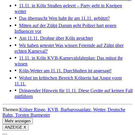
11.11. in Köln
Straßen geleert – Party geht in Kneipen
weiter
Das überrascht
Wen habt ihr am 11.11. gebützt?
Mitten auf der Zülpi
Darum geht Polizei hart gegen
Influencer vor
Am 11.11.
Drohne über Köln gesichtet
Wir haben getestet
Was wissen Feiernde auf Zülpi über
echten Karneval?
11.11. in Köln
KVB-Karnevalsfahrplan: Das müsst ihr
wissen
Köln-Wetter am 11.11.
Durchhalten ist angesagt!
Wohnt im kritischen Bereich
Kölnerin hat Angst vorm
11.11.
Dringender Hinweis für 11.11.
Diese Geräte auf keinen Fall
mitführen
Themen:
Kölner Ringe
KVB
Barbarossaplatz
Wetter
Deutsche
Bahn
Torsten Burmester
Mehr anzeigen
ANZEIGE X