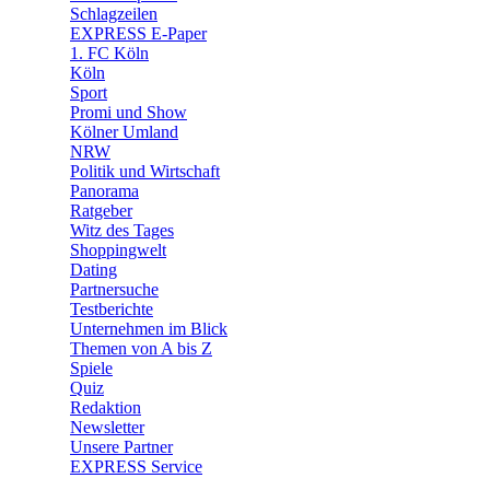
🧩 Spiele
Schlagzeilen
EXPRESS E-Paper
1. FC Köln
Köln
Sport
Promi und Show
Kölner Umland
NRW
Politik und Wirtschaft
Panorama
Ratgeber
Witz des Tages
Shoppingwelt
Dating
Partnersuche
Testberichte
Unternehmen im Blick
Themen von A bis Z
Spiele
Quiz
Redaktion
Newsletter
Unsere Partner
EXPRESS Service