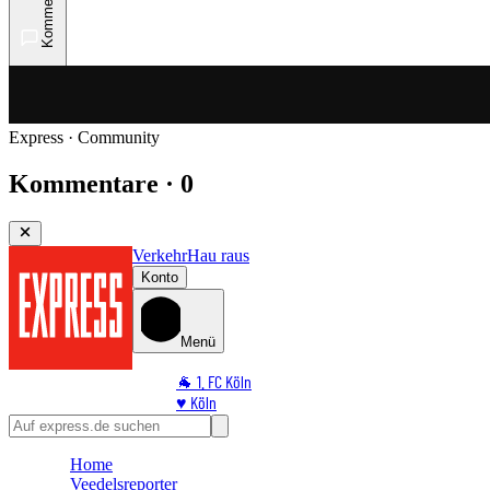
Kommentare
Express · Community
Kommentare · 0
Verkehr
Hau raus
Konto
Menü
🐐 1. FC Köln
♥️ Köln
⭐ Promi
🏆 Sport
Home
🛒 Shoppingwelt
Veedelsreporter