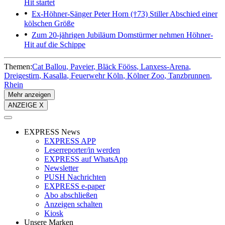
Hit startet
Ex-Höhner-Sänger Peter Horn (†73)
Stiller Abschied einer
kölschen Größe
Zum 20-jährigen Jubiläum
Domstürmer nehmen Höhner-
Hit auf die Schippe
Themen:
Cat Ballou
Paveier
Bläck Fööss
Lanxess-Arena
Dreigestirn
Kasalla
Feuerwehr Köln
Kölner Zoo
Tanzbrunnen
Rhein
Mehr anzeigen
ANZEIGE X
EXPRESS News
EXPRESS APP
Leserreporter/in werden
EXPRESS auf WhatsApp
Newsletter
PUSH Nachrichten
EXPRESS e-paper
Abo abschließen
Anzeigen schalten
Kiosk
Unsere Marken