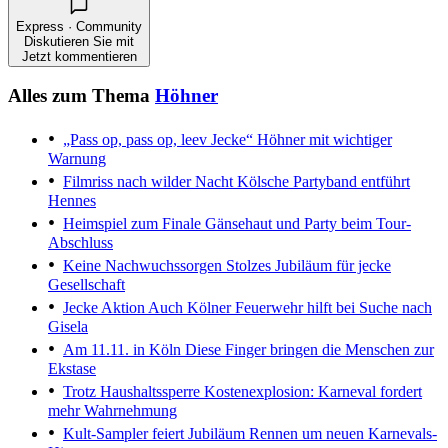
Express · Community
Diskutieren Sie mit
Jetzt kommentieren
Alles zum Thema
Höhner
„Pass op, pass op, leev Jecke“
Höhner mit wichtiger
Warnung
Filmriss nach wilder Nacht
Kölsche Partyband entführt
Hennes
Heimspiel zum Finale
Gänsehaut und Party beim Tour-
Abschluss
Keine Nachwuchssorgen
Stolzes Jubiläum für jecke
Gesellschaft
Jecke Aktion
Auch Kölner Feuerwehr hilft bei Suche nach
Gisela
Am 11.11. in Köln
Diese Finger bringen die Menschen zur
Ekstase
Trotz Haushaltssperre
Kostenexplosion: Karneval fordert
mehr Wahrnehmung
Kult-Sampler feiert Jubiläum
Rennen um neuen Karnevals-