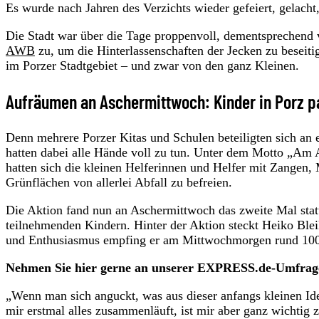
Es wurde nach Jahren des Verzichts wieder gefeiert, gelach
Die Stadt war über die Tage proppenvoll, dementsprechend v
AWB
zu, um die Hinterlassenschaften der Jecken zu beseit
im Porzer Stadtgebiet – und zwar von den ganz Kleinen.
Aufräumen an Aschermittwoch: Kinder in Porz p
Denn mehrere Porzer Kitas und Schulen beteiligten sich an
hatten dabei alle Hände voll zu tun. Unter dem Motto „Am A
hatten sich die kleinen Helferinnen und Helfer mit Zangen
Grünflächen von allerlei Abfall zu befreien.
Die Aktion fand nun an Aschermittwoch das zweite Mal stat
teilnehmenden Kindern. Hinter der Aktion steckt Heiko Ble
und Enthusiasmus empfing er am Mittwochmorgen rund 100 K
Nehmen Sie hier gerne an unserer EXPRESS.de-Umfrage 
„Wenn man sich anguckt, was aus dieser anfangs kleinen Ide
mir erstmal alles zusammenläuft, ist mir aber ganz wichtig