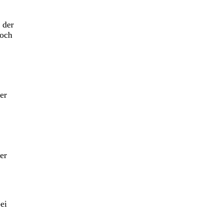
 der
woch
er
er
ei