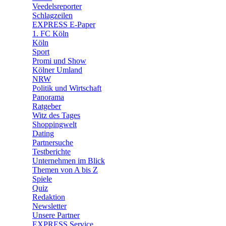
Veedelsreporter
🛒 Shoppingwelt
Schlagzeilen
🧩 Spiele
EXPRESS E-Paper
1. FC Köln
Köln
Sport
Promi und Show
Kölner Umland
NRW
Politik und Wirtschaft
Panorama
Ratgeber
Witz des Tages
Shoppingwelt
Dating
Partnersuche
Testberichte
Unternehmen im Blick
Themen von A bis Z
Spiele
Quiz
Redaktion
Newsletter
Unsere Partner
EXPRESS Service