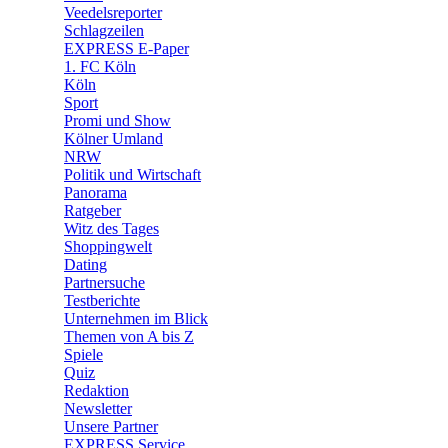
🛒 Shoppingwelt
Veedelsreporter
🧩 Spiele
Schlagzeilen
EXPRESS E-Paper
1. FC Köln
Köln
Sport
Promi und Show
Kölner Umland
NRW
Politik und Wirtschaft
Panorama
Ratgeber
Witz des Tages
Shoppingwelt
Dating
Partnersuche
Testberichte
Unternehmen im Blick
Themen von A bis Z
Spiele
Quiz
Redaktion
Newsletter
Unsere Partner
EXPRESS Service