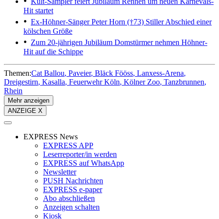
Kult-Sampler feiert Jubiläum
Rennen um neuen Karnevals-
Hit startet
Ex-Höhner-Sänger Peter Horn (†73)
Stiller Abschied einer
kölschen Größe
Zum 20-jährigen Jubiläum
Domstürmer nehmen Höhner-
Hit auf die Schippe
Themen:
Cat Ballou
Paveier
Bläck Fööss
Lanxess-Arena
Dreigestirn
Kasalla
Feuerwehr Köln
Kölner Zoo
Tanzbrunnen
Rhein
Mehr anzeigen
ANZEIGE X
EXPRESS News
EXPRESS APP
Leserreporter/in werden
EXPRESS auf WhatsApp
Newsletter
PUSH Nachrichten
EXPRESS e-paper
Abo abschließen
Anzeigen schalten
Kiosk