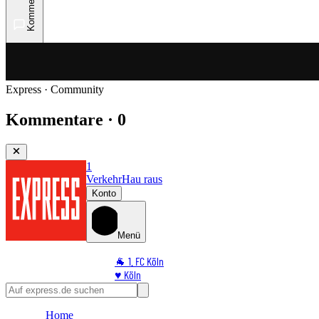
Kommentare
Express · Community
Kommentare · 0
1
Verkehr
Hau raus
Konto
Menü
🐐 1. FC Köln
♥️ Köln
⭐ Promi
🏆 Sport
Home