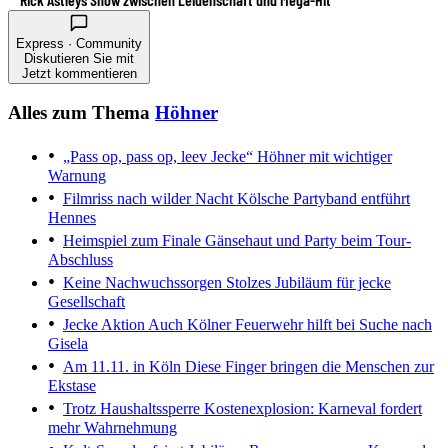
Express · Community
Diskutieren Sie mit
Jetzt kommentieren
Alles zum Thema
Höhner
„Pass op, pass op, leev Jecke“
Höhner mit wichtiger
Warnung
Filmriss nach wilder Nacht
Kölsche Partyband entführt
Hennes
Heimspiel zum Finale
Gänsehaut und Party beim Tour-
Abschluss
Keine Nachwuchssorgen
Stolzes Jubiläum für jecke
Gesellschaft
Jecke Aktion
Auch Kölner Feuerwehr hilft bei Suche nach
Gisela
Am 11.11. in Köln
Diese Finger bringen die Menschen zur
Ekstase
Trotz Haushaltssperre
Kostenexplosion: Karneval fordert
mehr Wahrnehmung