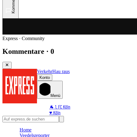
Kommentare
Express · Community
Kommentare · 0
Verkehr
Hau raus
Konto
Menü
🐐 1. FC Köln
♥️ Köln
⭐ Promi
🏆 Sport
Home
🛒 Shoppingwelt
Veedelsreporter