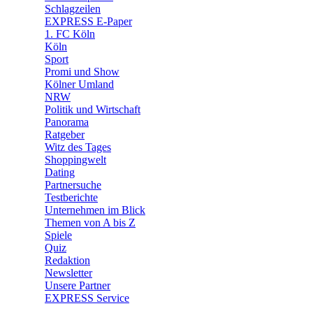
🧩 Spiele
Schlagzeilen
EXPRESS E-Paper
1. FC Köln
Köln
Sport
Promi und Show
Kölner Umland
NRW
Politik und Wirtschaft
Panorama
Ratgeber
Witz des Tages
Shoppingwelt
Dating
Partnersuche
Testberichte
Unternehmen im Blick
Themen von A bis Z
Spiele
Quiz
Redaktion
Newsletter
Unsere Partner
EXPRESS Service