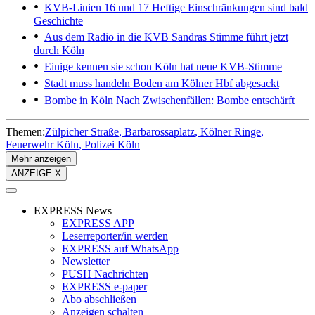
KVB-Linien 16 und 17
Heftige Einschränkungen sind bald
Geschichte
Aus dem Radio in die KVB
Sandras Stimme führt jetzt
durch Köln
Einige kennen sie schon
Köln hat neue KVB-Stimme
Stadt muss handeln
Boden am Kölner Hbf abgesackt
Bombe in Köln
Nach Zwischenfällen: Bombe entschärft
Themen:
Zülpicher Straße
Barbarossaplatz
Kölner Ringe
Feuerwehr Köln
Polizei Köln
Mehr anzeigen
ANZEIGE X
EXPRESS News
EXPRESS APP
Leserreporter/in werden
EXPRESS auf WhatsApp
Newsletter
PUSH Nachrichten
EXPRESS e-paper
Abo abschließen
Anzeigen schalten