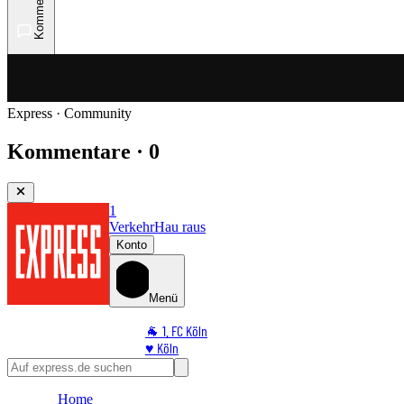
Kommentare
Express · Community
Kommentare · 0
1
Verkehr
Hau raus
Konto
Menü
🐐 1. FC Köln
♥️ Köln
⭐ Promi
🏆 Sport
Home