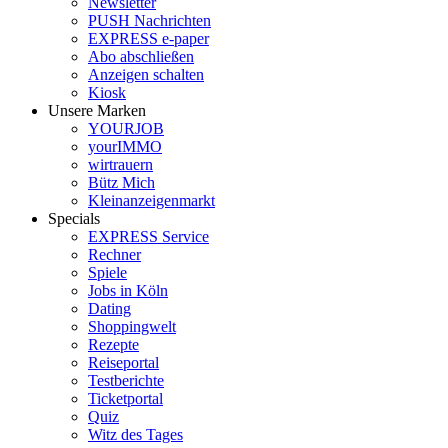
Newsletter
PUSH Nachrichten
EXPRESS e-paper
Abo abschließen
Anzeigen schalten
Kiosk
Unsere Marken
YOURJOB
yourIMMO
wirtrauern
Bütz Mich
Kleinanzeigenmarkt
Specials
EXPRESS Service
Rechner
Spiele
Jobs in Köln
Dating
Shoppingwelt
Rezepte
Reiseportal
Testberichte
Ticketportal
Quiz
Witz des Tages