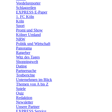
🛒 Shoppingwelt
Veedelsreporter
🧩 Spiele
Schlagzeilen
EXPRESS E-Paper
1. FC Köln
Köln
Sport
Promi und Show
Kölner Umland
NRW
Politik und Wirtschaft
Panorama
Ratgeber
Witz des Tages
Shoppingwelt
Dating
Partnersuche
Testberichte
Unternehmen im Blick
Themen von A bis Z
Spiele
Quiz
Redaktion
Newsletter
Unsere Partner
EXPRESS Service