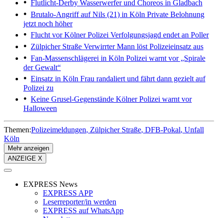
Flutlicht-Derby
Wasserwerfer und Choreos in Gladbach
Brutalo-Angriff auf Nils (21) in Köln
Private Belohnung
jetzt noch höher
Flucht vor Kölner Polizei
Verfolgungsjagd endet an Poller
Zülpicher Straße
Verwirrter Mann löst Polizeieinsatz aus
Fan-Massenschlägerei in Köln
Polizei warnt vor „Spirale
der Gewalt“
Einsatz in Köln
Frau randaliert und fährt dann gezielt auf
Polizei zu
Keine Grusel-Gegenstände
Kölner Polizei warnt vor
Halloween
Themen:
Polizeimeldungen
Zülpicher Straße
DFB-Pokal
Unfall
Köln
Mehr anzeigen
ANZEIGE X
EXPRESS News
EXPRESS APP
Leserreporter/in werden
EXPRESS auf WhatsApp