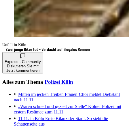
Unfall in Köln
Zwei junge Biker tot – Verdacht auf illegales Rennen
Express · Community
Diskutieren Sie mit
Jetzt kommentieren
Alles zum Thema
Polizei Köln
Mitten im jecken Treiben
Frauen-Chor meldet Diebstahl
nach 11.11.
„Waren schnell und gezielt zur Stelle“
Kölner Polizei mit
erstem Resümee zum 11.11.
11.11. in Köln
Erste Bilanz der Stadt: So sieht die
Schattenseite aus