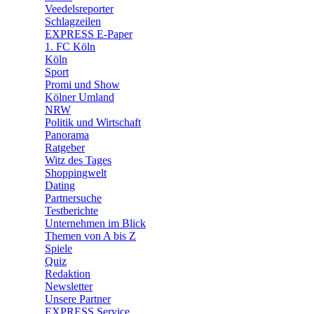
🛒 Shoppingwelt
Veedelsreporter
🧩 Spiele
Schlagzeilen
EXPRESS E-Paper
1. FC Köln
Köln
Sport
Promi und Show
Kölner Umland
NRW
Politik und Wirtschaft
Panorama
Ratgeber
Witz des Tages
Shoppingwelt
Dating
Partnersuche
Testberichte
Unternehmen im Blick
Themen von A bis Z
Spiele
Quiz
Redaktion
Newsletter
Unsere Partner
EXPRESS Service