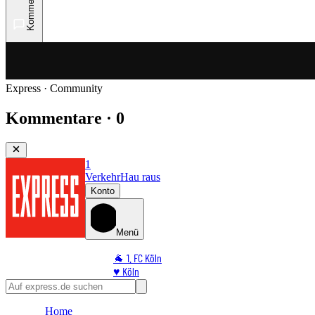
Kommentare
Express · Community
Kommentare · 0
1
Verkehr
Hau raus
Konto
Menü
🐐 1. FC Köln
♥️ Köln
⭐ Promi
🏆 Sport
Home