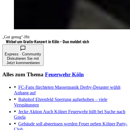
„Gut genug“-Hit
Wirbel um Gratis-Konzert in Köln – Duo meldet sich
Express · Community
Diskutieren Sie mit
Jetzt kommentieren
Alles zum Thema
Feuerwehr Köln
FC-Fans fürchteten Massenpanik
Derby-Desaster wühlt
Anhang auf
Bahnhof Ehrenfeld
Sperrung aufgehoben – viele
Verspätungen
Jecke Aktion
Auch Kölner Feuerwehr hilft bei Suche nach
Gisela
Gebäude soll abgerissen werden
Feuer neben Kölner Party-
Club