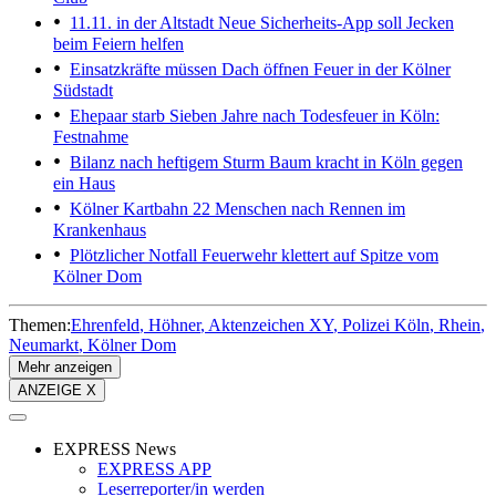
11.11. in der Altstadt
Neue Sicherheits-App soll Jecken
beim Feiern helfen
Einsatzkräfte müssen Dach öffnen
Feuer in der Kölner
Südstadt
Ehepaar starb
Sieben Jahre nach Todesfeuer in Köln:
Festnahme
Bilanz nach heftigem Sturm
Baum kracht in Köln gegen
ein Haus
Kölner Kartbahn
22 Menschen nach Rennen im
Krankenhaus
Plötzlicher Notfall
Feuerwehr klettert auf Spitze vom
Kölner Dom
Themen:
Ehrenfeld
Höhner
Aktenzeichen XY
Polizei Köln
Rhein
Neumarkt
Kölner Dom
Mehr anzeigen
ANZEIGE X
EXPRESS News
EXPRESS APP
Leserreporter/in werden