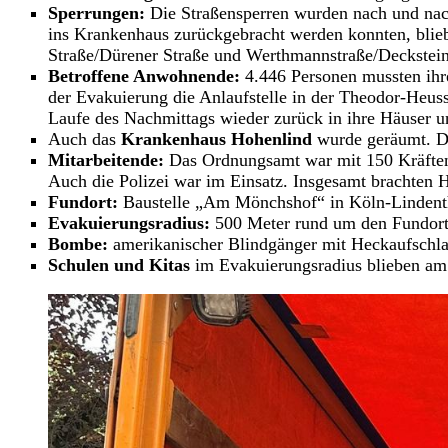
Sperrungen:
Die Straßensperren wurden nach und nach
ins Krankenhaus zurückgebracht werden konnten, blieb
Straße/Dürener Straße und Werthmannstraße/Deckstein
Betroffene Anwohnende:
4.446 Personen mussten ihre
der Evakuierung die Anlaufstelle in der Theodor-Heu
Laufe des Nachmittags wieder zurück in ihre Häuser
Auch das
Krankenhaus Hohenlind
wurde geräumt. Di
Mitarbeitende:
Das Ordnungsamt war mit 150 Kräften 
Auch die Polizei war im Einsatz. Insgesamt brachten 
Fundort:
Baustelle „Am Mönchshof“ in Köln-Lindent
Evakuierungsradius:
500 Meter rund um den Fundort
Bombe:
amerikanischer Blindgänger mit Heckaufschl
Schulen und Kitas
im Evakuierungsradius blieben am