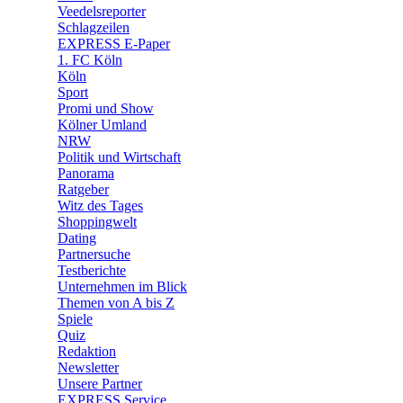
Veedelsreporter
🛒 Shoppingwelt
Schlagzeilen
🧩 Spiele
EXPRESS E-Paper
1. FC Köln
Köln
Sport
Promi und Show
Kölner Umland
NRW
Politik und Wirtschaft
Panorama
Ratgeber
Witz des Tages
Shoppingwelt
Dating
Partnersuche
Testberichte
Unternehmen im Blick
Themen von A bis Z
Spiele
Quiz
Redaktion
Newsletter
Unsere Partner
EXPRESS Service