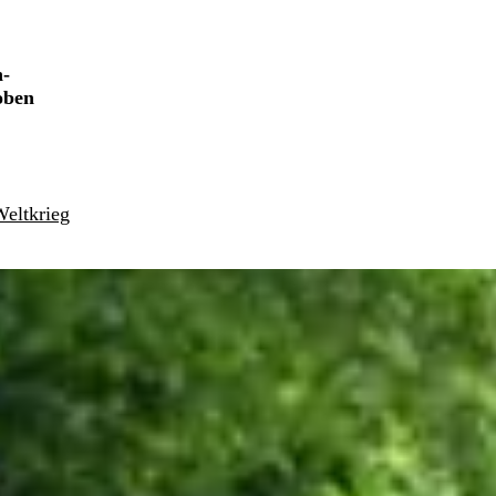
h-
oben
eltkrieg