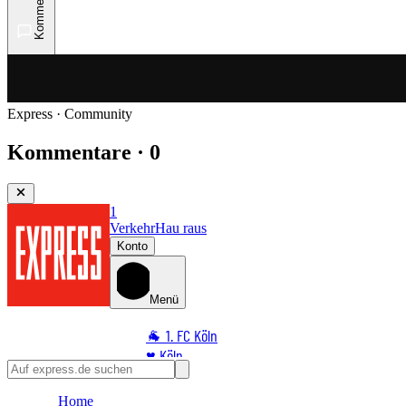
Kommentare
Express · Community
Kommentare · 0
1
Verkehr
Hau raus
Konto
Menü
🐐 1. FC Köln
♥️ Köln
⭐ Promi
Home
🏆 Sport