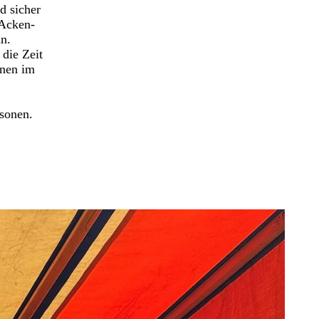
d sicher
-Acken-
n.
die Zeit
nnen im
sonen.