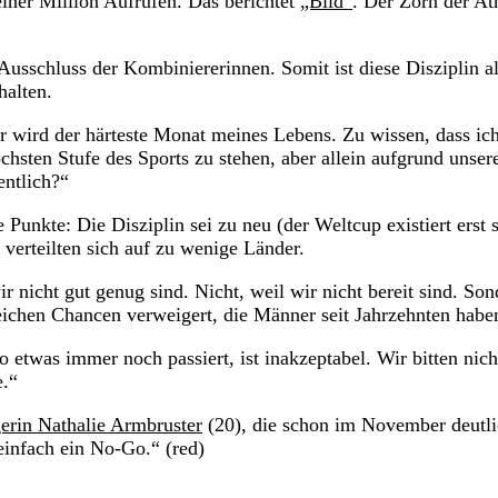
einer Million Aufrufen. Das berichtet
„Bild“
. Der Zorn der At
usschluss der Kombiniererinnen. Somit ist diese Disziplin a
halten.
ar wird der härteste Monat meines Lebens. Zu wissen, dass ic
chsten Stufe des Sports zu stehen, aber allein aufgrund unser
entlich?“
nkte: Die Disziplin sei zu neu (der Weltcup existiert erst s
verteilten sich auf zu wenige Länder.
r nicht gut genug sind. Nicht, weil wir nicht bereit sind. Son
eichen Chancen verweigert, die Männer seit Jahrzehnten habe
so etwas immer noch passiert, ist inakzeptabel. Wir bitten nic
e.“
erin Nathalie Armbruster
(20), die schon im November deutl
einfach ein No-Go.“ (red)