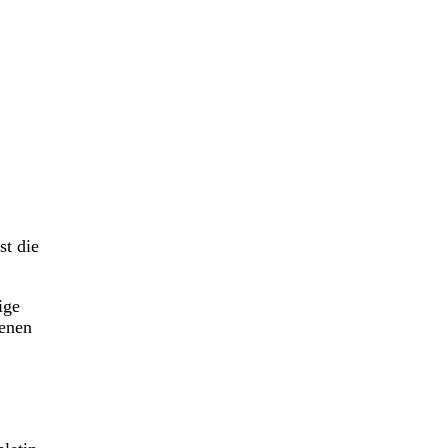
st die
ige
denen