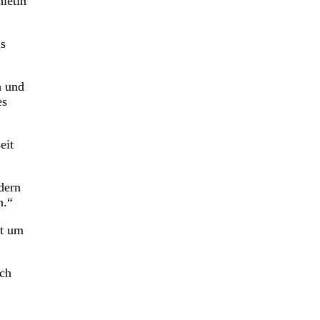
hletin
ls
h und
es
eit
dern
n.“
ht um
ich