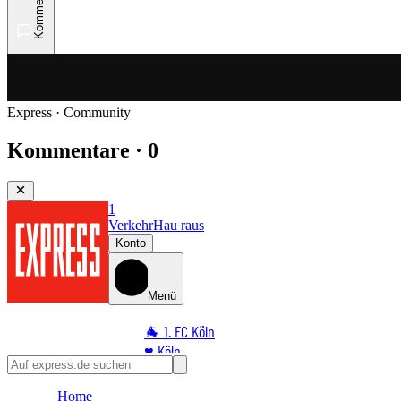
Kommentare
Express · Community
Kommentare · 0
1
Verkehr
Hau raus
Konto
Menü
🐐 1. FC Köln
♥️ Köln
⭐ Promi
Home
🏆 Sport