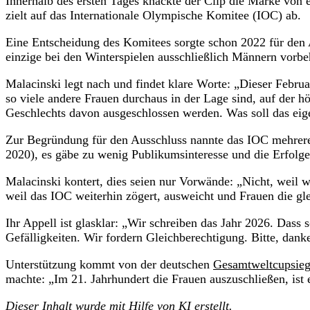
Innerhalb des ersten Tages knackte der Clip die Marke von 
zielt auf das Internationale Olympische Komitee (IOC) ab.
Eine Entscheidung des Komitees sorgte schon 2022 für den A
einzige bei den Winterspielen ausschließlich Männern vorbe
Malacinski legt nach und findet klare Worte: „Dieser Febru
so viele andere Frauen durchaus in der Lage sind, auf der hö
Geschlechts davon ausgeschlossen werden. Was soll das eig
Zur Begründung für den Ausschluss nannte das IOC mehrere Pu
2020), es gäbe zu wenig Publikumsinteresse und die Erfolge 
Malacinski kontert, dies seien nur Vorwände: „Nicht, weil wi
weil das IOC weiterhin zögert, ausweicht und Frauen die gl
Ihr Appell ist glasklar: „Wir schreiben das Jahr 2026. Dass 
Gefälligkeiten. Wir fordern Gleichberechtigung. Bitte, dank
Unterstützung kommt von der deutschen
Gesamtweltcupsieg
machte: „Im 21. Jahrhundert die Frauen auszuschließen, ist 
Dieser Inhalt wurde mit
Hilfe von KI
erstellt.