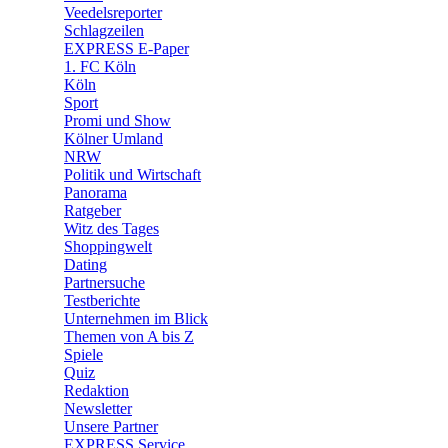
Veedelsreporter
🛒 Shoppingwelt
Schlagzeilen
🧩 Spiele
EXPRESS E-Paper
1. FC Köln
Köln
Sport
Promi und Show
Kölner Umland
NRW
Politik und Wirtschaft
Panorama
Ratgeber
Witz des Tages
Shoppingwelt
Dating
Partnersuche
Testberichte
Unternehmen im Blick
Themen von A bis Z
Spiele
Quiz
Redaktion
Newsletter
Unsere Partner
EXPRESS Service