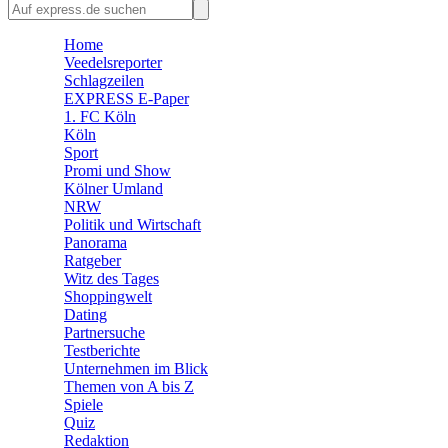
🛒 Shoppingwelt
Home
🧩 Spiele
Veedelsreporter
Schlagzeilen
EXPRESS E-Paper
1. FC Köln
Köln
Sport
Promi und Show
Kölner Umland
NRW
Politik und Wirtschaft
Panorama
Ratgeber
Witz des Tages
Shoppingwelt
Dating
Partnersuche
Testberichte
Unternehmen im Blick
Themen von A bis Z
Spiele
Quiz
Redaktion