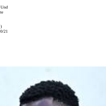
. Und
te
+)
20/21