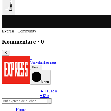
Kommentare
Express · Community
Kommentare · 0
1
Verkehr
Hau raus
Konto
Menü
🐐 1. FC Köln
♥️ Köln
⭐ Promi
🏆 Sport
Home