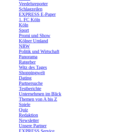
🛒 Shoppingwelt
Veedelsreporter
🧩 Spiele
Schlagzeilen
EXPRESS E-Paper
1. FC Köln
Köln
Sport
Promi und Show
Kölner Umland
NRW
Politik und Wirtschaft
Panorama
Ratgeber
Witz des Tages
Shoppingwelt
Dating
Partnersuche
Testberichte
Unternehmen im Blick
Themen von A bis Z
Spiele
Quiz
Redaktion
Newsletter
Unsere Partner
EXPRESS Service