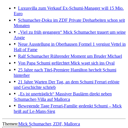
Luxusvilla zum Verkauf
Ex-Schumi-Manager will 15 Mio.
Euro
Schumacher-Doku im ZDF
Private Dreharbeiten schon seit
Monaten
„Viel zu früh gegangen“
Mick Schumacher trauert um seine
Angie
Neue Ausstellung in Oberhausen
Formel 1 vergisst Vettel in
Hall of Fame
Ralf Schumacher
Rührender Moment um Bruder Michael
Von Papa Schumi gefürchtet
Mick wagt sich ins Oval
25 Jahre nach Titel-Premiere
Hamilton hechelt Schumi
hinterher
21 Jahre Warten
Der Tag, an dem Schumi Ferrari erlöste
und Geschichte schrieb
„Es ist unerträglich“
Massiver Baulärm direkt neben
Schumacher-Villa auf Mallorca
Bewegende Tage
Ferrari-Familie gedenkt Schumi – Mick
heiß auf Le-Mans-Sieg
Themen:
Mick Schumacher
ZDF
Mallorca