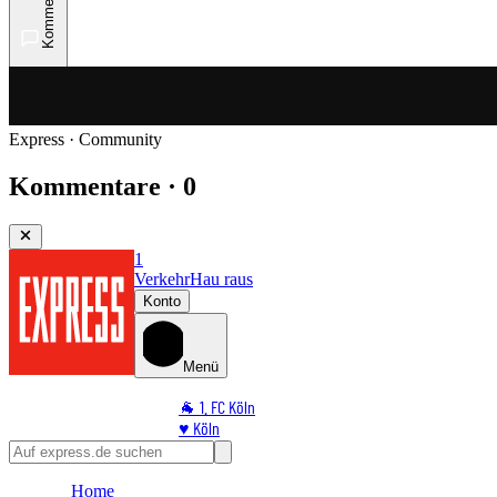
Kommentare
Express · Community
Kommentare · 0
1
Verkehr
Hau raus
Konto
Menü
🐐 1. FC Köln
♥️ Köln
⭐ Promi
🏆 Sport
Home