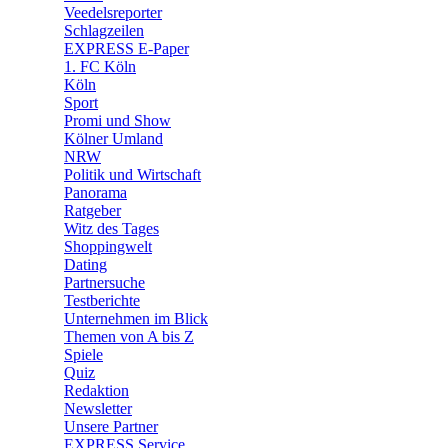
🛒 Shoppingwelt
Veedelsreporter
🧩 Spiele
Schlagzeilen
EXPRESS E-Paper
1. FC Köln
Köln
Sport
Promi und Show
Kölner Umland
NRW
Politik und Wirtschaft
Panorama
Ratgeber
Witz des Tages
Shoppingwelt
Dating
Partnersuche
Testberichte
Unternehmen im Blick
Themen von A bis Z
Spiele
Quiz
Redaktion
Newsletter
Unsere Partner
EXPRESS Service