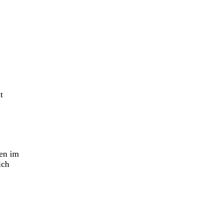
t
ten im
ich