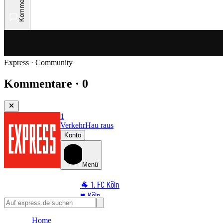
Kommentare
Express · Community
Kommentare · 0
1
Verkehr
Hau raus
Konto
Menü
🐐 1. FC Köln
♥️ Köln
⭐ Promi
Home
🏆 Sport