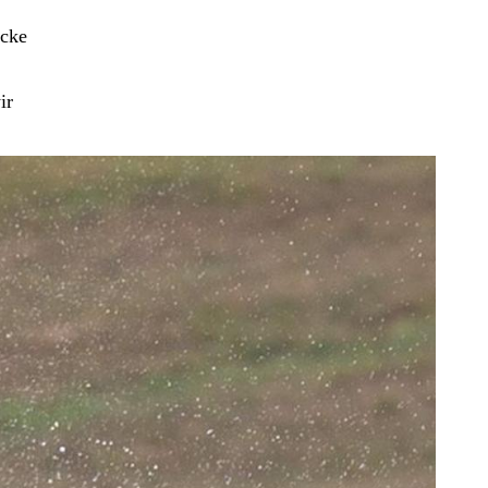
ecke
ir