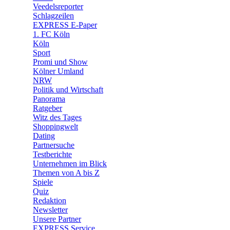
Veedelsreporter
🛒 Shoppingwelt
Schlagzeilen
🧩 Spiele
EXPRESS E-Paper
1. FC Köln
Köln
Sport
Promi und Show
Kölner Umland
NRW
Politik und Wirtschaft
Panorama
Ratgeber
Witz des Tages
Shoppingwelt
Dating
Partnersuche
Testberichte
Unternehmen im Blick
Themen von A bis Z
Spiele
Quiz
Redaktion
Newsletter
Unsere Partner
EXPRESS Service