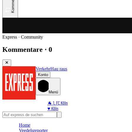
Kommentare
Express · Community
Kommentare · 0
Verkehr
Hau raus
Konto
Menü
🐐 1. FC Köln
♥️ Köln
⭐ Promi
🏆 Sport
Home
🛒 Shoppingwelt
Veedelsreporter