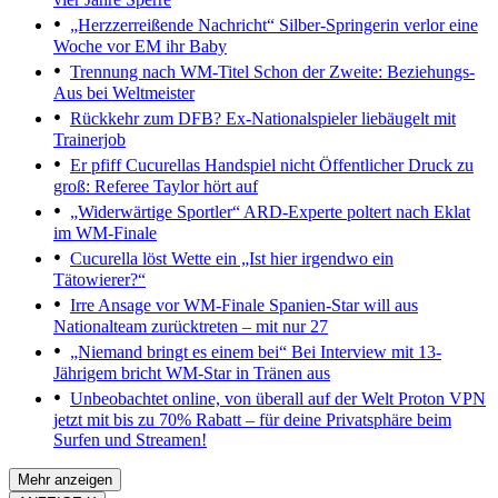
„Herzzerreißende Nachricht“
Silber-Springerin verlor eine
Woche vor EM ihr Baby
Trennung nach WM-Titel
Schon der Zweite: Beziehungs-
Aus bei Weltmeister
Rückkehr zum DFB?
Ex-Nationalspieler liebäugelt mit
Trainerjob
Er pfiff Cucurellas Handspiel nicht
Öffentlicher Druck zu
groß: Referee Taylor hört auf
„Widerwärtige Sportler“
ARD-Experte poltert nach Eklat
im WM-Finale
Cucurella löst Wette ein
„Ist hier irgendwo ein
Tätowierer?“
Irre Ansage vor WM-Finale
Spanien-Star will aus
Nationalteam zurücktreten – mit nur 27
„Niemand bringt es einem bei“
Bei Interview mit 13-
Jährigem bricht WM-Star in Tränen aus
Unbeobachtet online, von überall auf der Welt
Proton VPN
jetzt mit bis zu 70% Rabatt – für deine Privatsphäre beim
Surfen und Streamen!
Mehr anzeigen