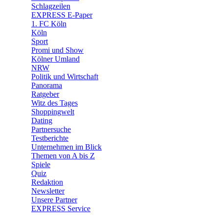
🧩 Spiele
Schlagzeilen
EXPRESS E-Paper
1. FC Köln
Köln
Sport
Promi und Show
Kölner Umland
NRW
Politik und Wirtschaft
Panorama
Ratgeber
Witz des Tages
Shoppingwelt
Dating
Partnersuche
Testberichte
Unternehmen im Blick
Themen von A bis Z
Spiele
Quiz
Redaktion
Newsletter
Unsere Partner
EXPRESS Service