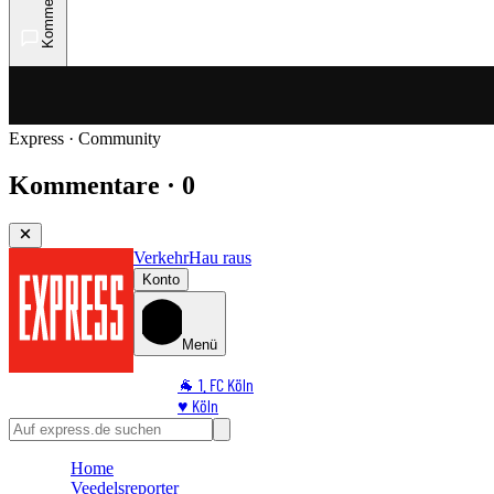
Kommentare
Express · Community
Kommentare · 0
Verkehr
Hau raus
Konto
Menü
🐐 1. FC Köln
♥️ Köln
⭐ Promi
🏆 Sport
Home
🛒 Shoppingwelt
Veedelsreporter