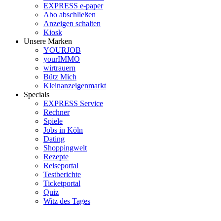
EXPRESS e-paper
Abo abschließen
Anzeigen schalten
Kiosk
Unsere Marken
YOURJOB
yourIMMO
wirtrauern
Bütz Mich
Kleinanzeigenmarkt
Specials
EXPRESS Service
Rechner
Spiele
Jobs in Köln
Dating
Shoppingwelt
Rezepte
Reiseportal
Testberichte
Ticketportal
Quiz
Witz des Tages