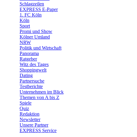
🧩 Spiele
Schlagzeilen
EXPRESS E-Paper
1. FC Köln
Köln
Sport
Promi und Show
Kölner Umland
NRW
Politik und Wirtschaft
Panorama
Ratgeber
Witz des Tages
Shoppingwelt
Dating
Partnersuche
Testberichte
Unternehmen im Blick
Themen von A bis Z
Spiele
Quiz
Redaktion
Newsletter
Unsere Partner
EXPRESS Service