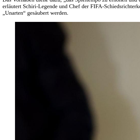
erläutert Schiri-Legende und Chef der FIFA-Schiedsrichterk
„Unarten“ gesäubert werden.