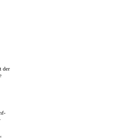
t der
e
nf-
–
“,