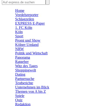
🛒 Shoppingwelt
Home
🧩 Spiele
Veedelsreporter
Schlagzeilen
EXPRESS E-Paper
1. FC Köln
Köln
Sport
Promi und Show
Kölner Umland
NRW
Politik und Wirtschaft
Panorama
Ratgeber
Witz des Tages
Shoppingwelt
Dating
Partnersuche
Testberichte
Unternehmen im Blick
Themen von A bis Z
Spiele
Quiz
Redaktion