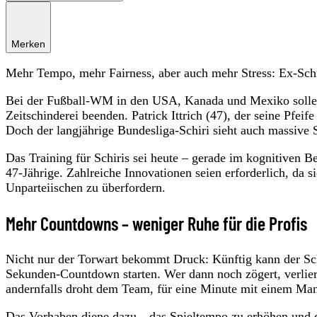
Merken
Mehr Tempo, mehr Fairness, aber auch mehr Stress: Ex-Schiri
Bei der Fußball-WM in den USA, Kanada und Mexiko sollen 
Zeitschinderei beenden. Patrick Ittrich (47), der seine Pfei
Doch der langjährige Bundesliga-Schiri sieht auch massive
Das Training für Schiris sei heute – gerade im kognitiven B
47-Jährige. Zahlreiche Innovationen seien erforderlich, da s
Unparteiischen zu überfordern.
Mehr Countdowns – weniger Ruhe für die Profis
Nicht nur der Torwart bekommt Druck: Künftig kann der Sc
Sekunden-Countdown starten. Wer dann noch zögert, verliert 
andernfalls droht dem Team, für eine Minute mit einem Man
Das Vorhaben diene dazu, „das Spieltempo zu erhöhen und 