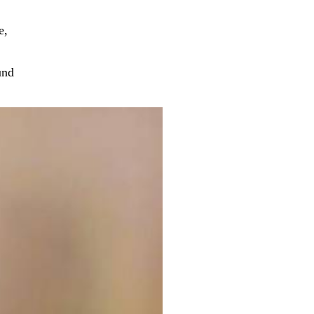
e,
und