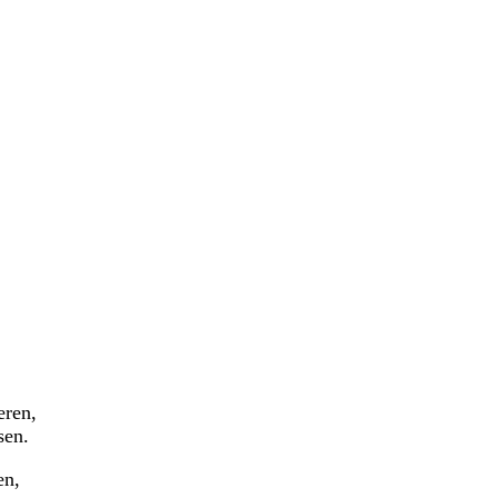
eren,
sen.
en,