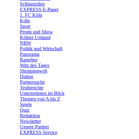
🛒 Shoppingwelt
Schlagzeilen
🧩 Spiele
EXPRESS E-Paper
1. FC Köln
Köln
Sport
Promi und Show
Kölner Umland
NRW
Politik und Wirtschaft
Panorama
Ratgeber
Witz des Tages
Shoppingwelt
Dating
Partnersuche
Testberichte
Unternehmen im Blick
Themen von A bis Z
Spiele
Quiz
Redaktion
Newsletter
Unsere Partner
EXPRESS Service