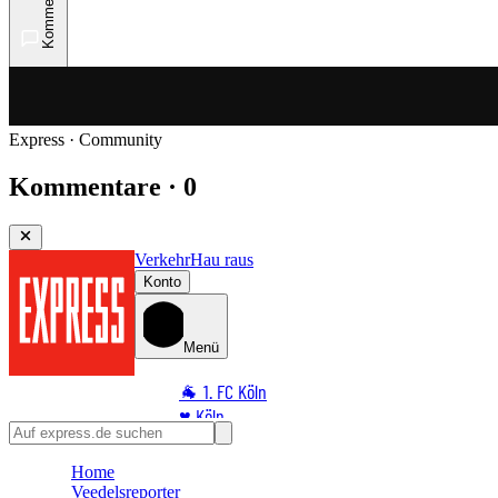
Kommentare
Express · Community
Kommentare · 0
Verkehr
Hau raus
Konto
Menü
🐐 1. FC Köln
♥️ Köln
⭐ Promi
Home
🏆 Sport
Veedelsreporter