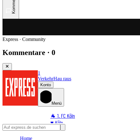
Kommentare
Express · Community
Kommentare · 0
1
Verkehr
Hau raus
Konto
Menü
🐐 1. FC Köln
♥️ Köln
⭐ Promi
Home
🏆 Sport