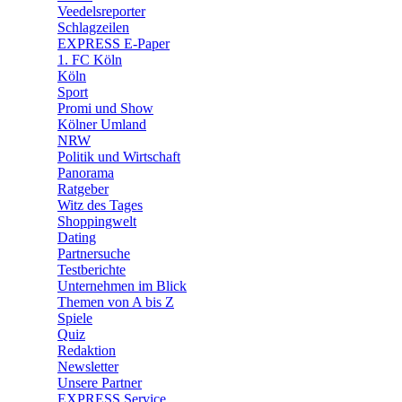
Veedelsreporter
🛒 Shoppingwelt
Schlagzeilen
🧩 Spiele
EXPRESS E-Paper
1. FC Köln
Köln
Sport
Promi und Show
Kölner Umland
NRW
Politik und Wirtschaft
Panorama
Ratgeber
Witz des Tages
Shoppingwelt
Dating
Partnersuche
Testberichte
Unternehmen im Blick
Themen von A bis Z
Spiele
Quiz
Redaktion
Newsletter
Unsere Partner
EXPRESS Service