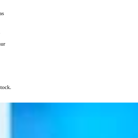
as
.
nur
tock.