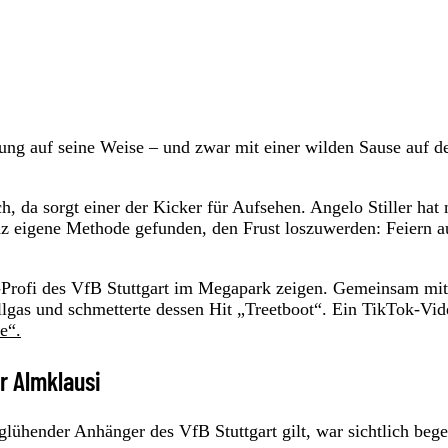
ung auf seine Weise – und zwar mit einer wilden Sause auf d
ch, da sorgt einer der Kicker für Aufsehen. Angelo Stiller hat
nz eigene Methode gefunden, den Frust loszuwerden: Feiern a
d-Profi des VfB Stuttgart im Megapark zeigen. Gemeinsam mit
llgas und schmetterte dessen Hit „Treetboot“. Ein TikTok-Vid
e“.
er Almklausi
lühender Anhänger des VfB Stuttgart gilt, war sichtlich begei